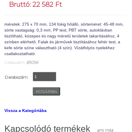
Bruttó: 22 582 Ft
méretek: 275 x 70 mm, 134 fokig hőálló, sörteméret: 45-48 mm,
sörte vastagság: 0,3 mm, PP test, PBT sörte, autoklávban
tisztítható, közepes és nagy méretű területek takarításához, 4
színben elérhető. Falak és járművek tisztításához fehér test, a
kefe sörte színe választható (4 szín). Vízátfolyós nyelekhez
csatlakoztatható.
Cikkszám:
B1056
Darabszám:
Vissza a Kategóriába
Kapcsolódó termékek
ami még