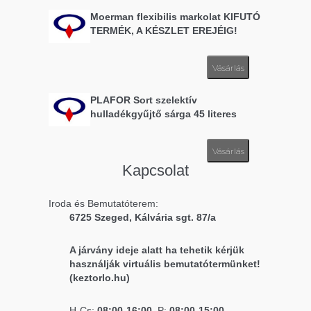
Moerman flexibilis markolat KIFUTÓ
TERMÉK, A KÉSZLET EREJÉIG!
Vásárlás
PLAFOR Sort szelektív
hulladékgyűjtő sárga 45 literes
Vásárlás
Kapcsolat
Iroda és Bemutatóterem:
6725 Szeged, Kálvária sgt. 87/a
A járvány ideje alatt ha tehetik kérjük
használják virtuális bemutatótermünket!
(keztorlo.hu)
H-Cs:
08:00-16:00
P:
08:00-15:00