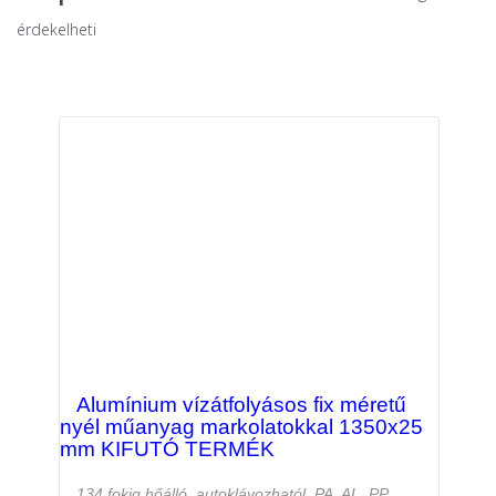
érdekelheti
Alumínium vízátfolyásos fix méretű
nyél műanyag markolatokkal 1350x25
mm KIFUTÓ TERMÉK
134 fokig hőálló, autoklávozhatól, PA, AL, PP