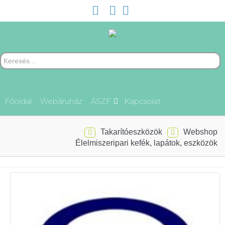
Főoldal
Webáruház
ÁSZF
Kapcsolat
Takarítóeszközök
Webshop
Élelmiszeripari kefék, lapátok, eszközök