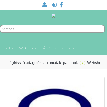
Főoldal
Webáruház
ÁSZF
Kapcsolat
Légfrissítő adagolók, automaták, patronok
Webshop