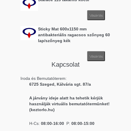
Vásárlás
Sticky Mat 600x1150 mm
antibakteriális ragacsos szőnyeg 60
lap/szőnyeg kék
Vásárlás
Kapcsolat
Iroda és Bemutatóterem:
6725 Szeged, Kálvária sgt. 87/a
A járvány ideje alatt ha tehetik kérjük
használják virtuális bemutatótermünket!
(keztorlo.hu)
H-Cs:
08:00-16:00
P:
08:00-15:00