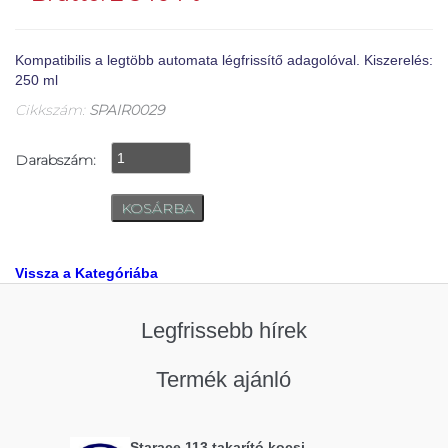
Kompatibilis a legtöbb automata légfrissítő adagolóval. Kiszerelés:
250 ml
Cikkszám:
SPAIR0029
Darabszám:
Vissza a Kategóriába
Legfrissebb hírek
Termék ajánló
Starace 113 takarító kocsi