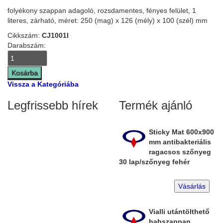
folyékony szappan adagoló, rozsdamentes, fényes felület, 1
literes, zárható, méret: 250 (mag) x 126 (mély) x 100 (szél) mm
Cikkszám:
CJ1001I
Darabszám:
Vissza a Kategóriába
Legfrissebb hírek
Termék ajánló
Sticky Mat 600x900
mm antibakteriális
ragacsos szőnyeg
30 lap/szőnyeg fehér
Vásárlás
Vialli utántölthető
habszappan