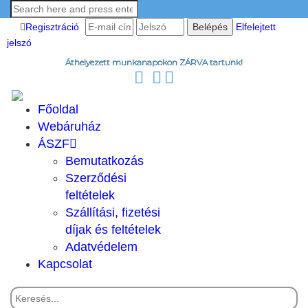
Regisztráció
Elfelejtett
jelszó
Áthelyezett munkanapokon ZÁRVA tartunk!
Főoldal
Webáruház
ÁSZF
Bemutatkozás
Szerződési
feltételek
Szállítási, fizetési
díjak és feltételek
Adatvédelem
Kapcsolat