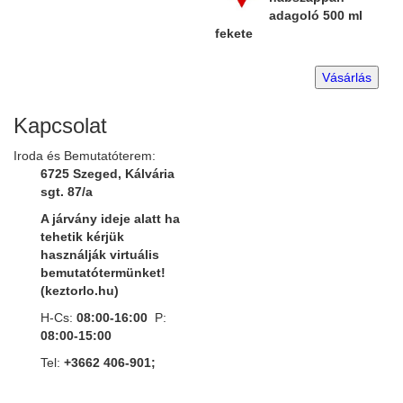
adagoló 500 ml
fekete
Vásárlás
Kapcsolat
Iroda és Bemutatóterem:
6725 Szeged, Kálvária
sgt. 87/a
A járvány ideje alatt ha
tehetik kérjük
használják virtuális
bemutatótermünket!
(keztorlo.hu)
H-Cs:
08:00-16:00
P:
08:00-15:00
Tel:
+3662 406-901;
Mobil:
+3620 482-39-05;