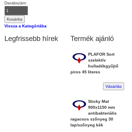
Darabszám:
Vissza a Kategóriába
Legfrissebb hírek
Termék ajánló
PLAFOR Sort
szelektív
hulladékgyűjtő
piros 45 literes
Vásárlás
Sticky Mat
900x1150 mm
antibakteriális
ragacsos szőnyeg 30
lap/szőnyeg kék