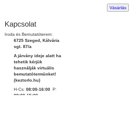
Vásárlás
Kapcsolat
Iroda és Bemutatóterem:
6725 Szeged, Kálvária
sgt. 87/a
A járvány ideje alatt ha
tehetik kérjük
használják virtuális
bemutatótermünket!
(keztorlo.hu)
H-Cs:
08:00-16:00
P:
08:00-15:00
Tel:
+3662 406-901;
Mobil:
+3620 482-39-05;
E-mail:
info@keztorlo.hu