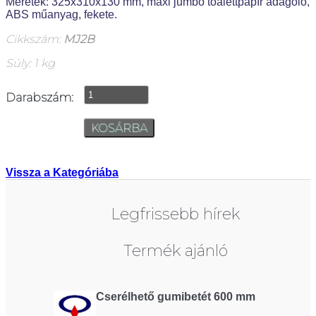
Méretek: 325x310x130 mm, maxi jumbo toalettpapír adagoló,
ABS műanyag, fekete.
Cikkszám:
MJ2B
Súly: 1 kg
Darabszám:
Vissza a Kategóriába
Legfrissebb hírek
Termék ajánló
Cserélhető gumibetét 600 mm