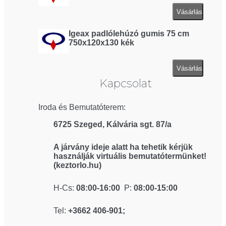
Vásárlás
Igeax padlólehúzó gumis 75 cm
750x120x130 kék
Vásárlás
Kapcsolat
Iroda és Bemutatóterem:
6725 Szeged, Kálvária sgt. 87/a
A járvány ideje alatt ha tehetik kérjük
használják virtuális bemutatótermünket!
(keztorlo.hu)
H-Cs:
08:00-16:00
P:
08:00-15:00
Tel:
+3662 406-901;