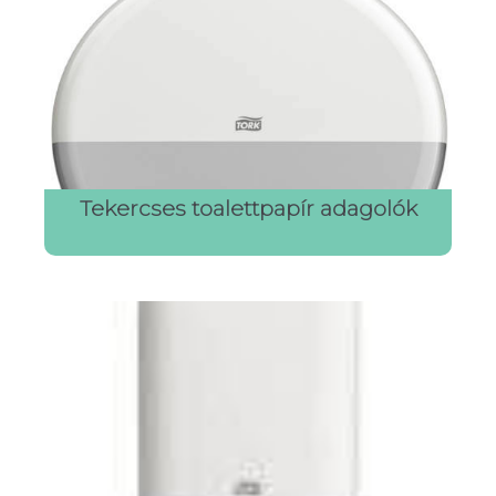
Tekercses toalettpapír adagolók