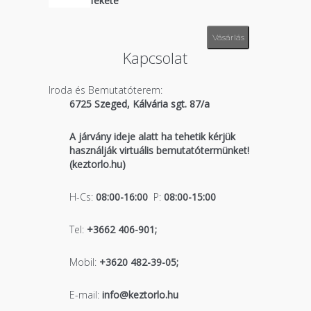
fekete
Vásárlás
Kapcsolat
Iroda és Bemutatóterem:
6725 Szeged, Kálvária sgt. 87/a
A járvány ideje alatt ha tehetik kérjük
használják virtuális bemutatótermünket!
(keztorlo.hu)
H-Cs:
08:00-16:00
P:
08:00-15:00
Tel:
+3662 406-901;
Mobil:
+3620 482-39-05;
E-mail:
info@keztorlo.hu