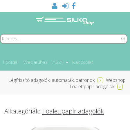
Főoldal
Webáruház
ÁSZF
Kapcsolat
Légfrissítő adagolók, automaták, patronok
Webshop
Toalettpapír adagolók
Alkategóriák:
Toalettpapír adagolók