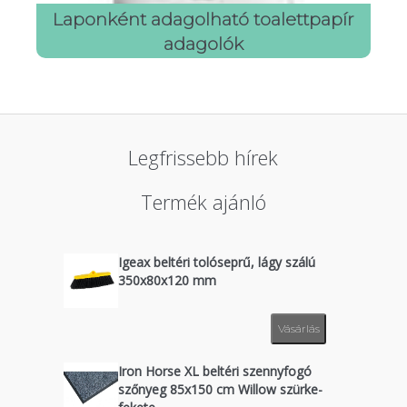
Laponként adagolható toalettpapír
adagolók
Legfrissebb hírek
Termék ajánló
Igeax beltéri tolóseprű, lágy szálú
350x80x120 mm
Vásárlás
Iron Horse XL beltéri szennyfogó
szőnyeg 85x150 cm Willow szürke-