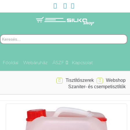
Főoldal
Webáruház
ÁSZF
Kapcsolat
Tisztítószerek
Webshop
Szaniter- és csempetisztítók