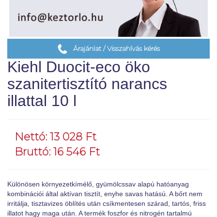
Árajánlat / Visszahívás kérés
Kiehl Duocit-eco öko
szanitertisztító narancs
illattal 10 l
Nettó: 13 028 Ft
Bruttó: 16 546 Ft
Különösen környezetkímélő, gyümölcssav alapú hatóanyag
kombinációi által aktívan tisztít, enyhe savas hatású. A bőrt nem
irritálja, tisztavizes öblítés után csíkmentesen szárad, tartós, friss
illatot hagy maga után. A termék foszfor és nitrogén tartalmú