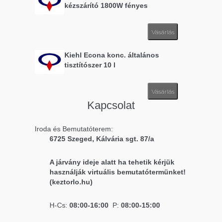
kézszárító 1800W fényes
Vásárlás
Kiehl Econa konc. általános
tisztítószer 10 l
Vásárlás
Kapcsolat
Iroda és Bemutatóterem:
6725 Szeged, Kálvária sgt. 87/a
A járvány ideje alatt ha tehetik kérjük
használják virtuális bemutatótermünket!
(keztorlo.hu)
H-Cs:
08:00-16:00
P:
08:00-15:00