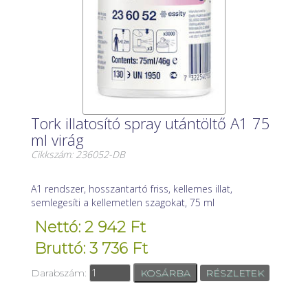
Tork illatosító spray utántöltő A1 75
ml virág
Cikkszám: 236052-DB
A1 rendszer, hosszantartó friss, kellemes illat,
semlegesíti a kellemetlen szagokat, 75 ml
Nettó: 2 942 Ft
Bruttó: 3 736 Ft
Darabszám:
RÉSZLETEK