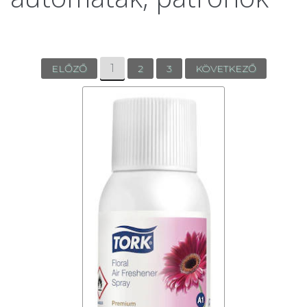
1
ELŐZŐ
2
3
KÖVETKEZŐ