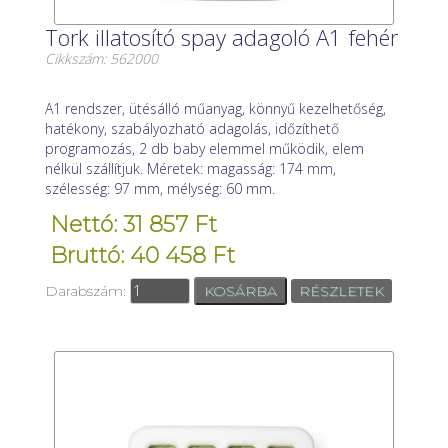
Tork illatosító spay adagoló A1 fehér
Cikkszám: 562000
A1 rendszer, ütésálló műanyag, könnyű kezelhetőség,
hatékony, szabályozható adagolás, időzíthető
programozás, 2 db baby elemmel működik, elem
nélkül szállítjuk. Méretek: magasság: 174 mm,
szélesség: 97 mm, mélység: 60 mm.
Nettó: 31 857 Ft
Bruttó: 40 458 Ft
Darabszám:
RÉSZLETEK