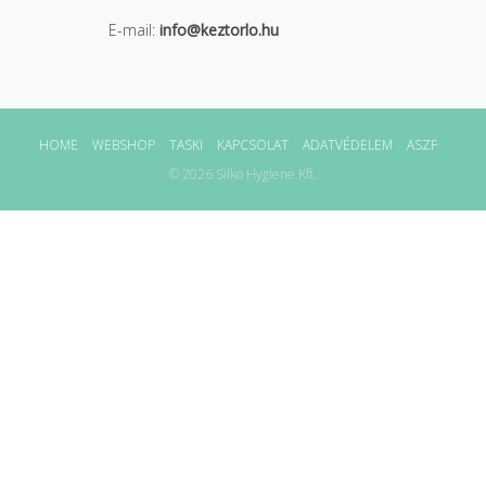
E-mail:
info@keztorlo.hu
HOME
WEBSHOP
TASKI
KAPCSOLAT
ADATVÉDELEM
ASZF
© 2026 Silko Hygiene Kft.