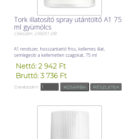
Tork illatosító spray utántöltő A1 75
ml gyümölcs
Cikkszám: 236051-DB
A1 rendszer, hosszantartó friss, kellemes illat,
semlegesíti a kellemetlen szagokat, 75 ml
Nettó: 2 942 Ft
Bruttó: 3 736 Ft
Darabszám:
RÉSZLETEK