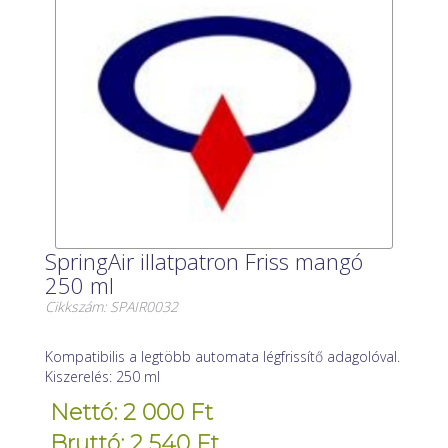
SpringAir illatpatron Friss mangó
250 ml
Cikkszám: SPAIR0032
Kompatibilis a legtöbb automata légfrissítő adagolóval.
Kiszerelés: 250 ml
Nettó: 2 000 Ft
Bruttó: 2 540 Ft