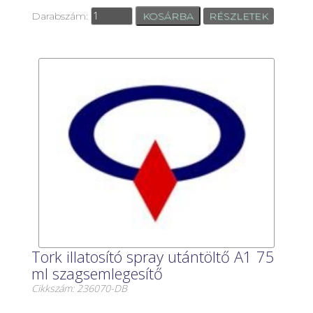
Darabszám:
RÉSZLETEK
Tork illatosító spray utántöltő A1 75
ml szagsemlegesítő
Cikkszám: 236070-DB