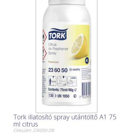
Tork illatosító spray utántöltő A1 75
ml citrus
Cikkszám: 236050-DB