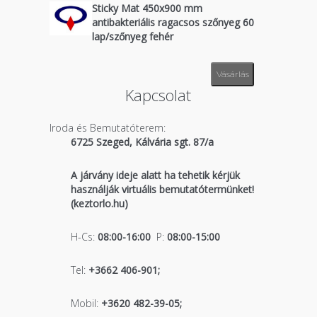
Sticky Mat 450x900 mm
antibakteriális ragacsos szőnyeg 60
lap/szőnyeg fehér
Vásárlás
Kapcsolat
Iroda és Bemutatóterem:
6725 Szeged, Kálvária sgt. 87/a
A járvány ideje alatt ha tehetik kérjük
használják virtuális bemutatótermünket!
(keztorlo.hu)
H-Cs:
08:00-16:00
P:
08:00-15:00
Tel:
+3662 406-901;
Mobil:
+3620 482-39-05;