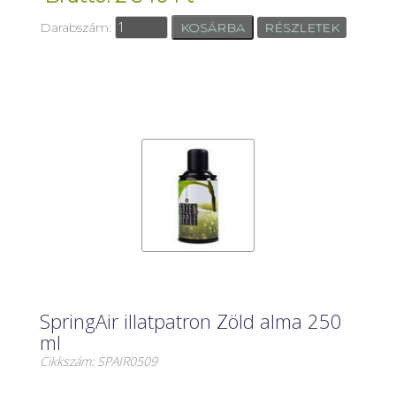
Darabszám:
RÉSZLETEK
SpringAir illatpatron Zöld alma 250
ml
Cikkszám: SPAIR0509