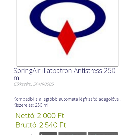
SpringAir illatpatron Antistress 250
ml
Cikkszám: SPAIR0005
Kompatibilis a legtöbb automata légfrissítő adagolóval.
Kiszerelés: 250 ml
Nettó: 2 000 Ft
Bruttó: 2 540 Ft