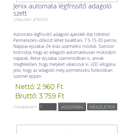
Jenix automata légfrissítő adagoló
szett
Cikkszám: JENIXSS
Automata légfrissítő adagoló ajándék illat töltettel.
Permetezési időközt lehet beállítani: 7.5-15-30 percre.
Nappai-éjszakai-24 órás üzemelési módok. Szenzor
biztosítja, hogy az adagoló automatikusan működjön
nappali, illetve éjszakai üzemmódban is, annak
megfelelően, hogy melyiket válasszuk ki. LED villogása
jelzi, hogy az adagoló mely permetezési funkcióban
üzemel éppen
Nettó: 2 960 Ft
Bruttó: 3 759 Ft
Darabszám:
RÉSZLETEK