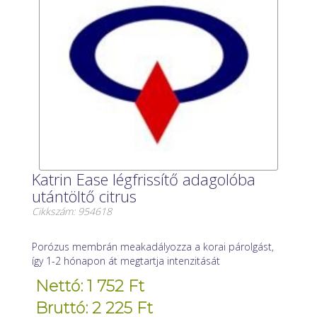
Katrin Ease légfrissítő adagolóba
utántöltő citrus
Cikkszám: 954618
Porózus membrán meakadályozza a korai párolgást,
így 1-2 hónapon át megtartja intenzitását
Nettó: 1 752 Ft
Bruttó: 2 225 Ft