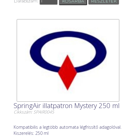
Darabszám:
RÉSZLETEK
SpringAir illatpatron Mystery 250 ml
Cikkszám: SPAIR0045
Kompatibilis a legtöbb automata légfrissítő adagolóval.
Kiszerelés: 250 ml