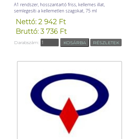
A1 rendszer, hosszantartó friss, kellemes illat,
semlegesíti a kellemetlen szagokat, 75 ml
Nettó: 2 942 Ft
Bruttó: 3 736 Ft
Darabszám:
RÉSZLETEK