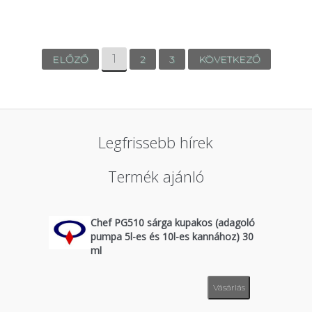
1
ELŐZŐ
2
3
KÖVETKEZŐ
Legfrissebb hírek
Termék ajánló
Chef PG510 sárga kupakos (adagoló
pumpa 5l-es és 10l-es kannához) 30
ml
Vásárlás