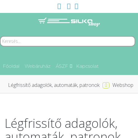
Főoldal
Webáruház
ÁSZF
Kapcsolat
Légfrissítő adagolók, automaták, patronok
Webshop
Légfrissítő adagolók,
automaták, patronok