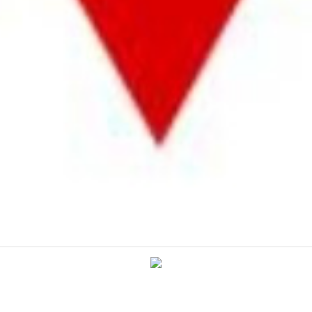
Árajánlat / Visszahívás kérés