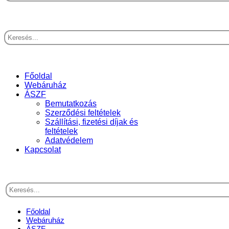
Főoldal
Webáruház
ÁSZF
Bemutatkozás
Szerződési feltételek
Szállítási, fizetési díjak és
feltételek
Adatvédelem
Kapcsolat
Főoldal
Webáruház
ÁSZF