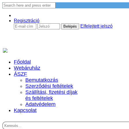
Regisztráció
Elfelejtett jelszó
Főoldal
Webáruház
ÁSZF
Bemutatkozás
Szerződési feltételek
Szállítási, fizetési díjak
és feltételek
Adatvédelem
Kapcsolat