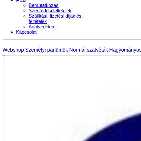
Bemutatkozás
Szerződési feltételek
Szállítási, fizetési díjak és
feltételek
Adatvédelem
Kapcsolat
Webshop
Személyi parfümök
Normál szalvéták
Hagyományos 