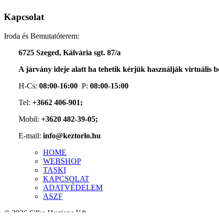
Kapcsolat
Iroda és Bemutatóterem:
6725 Szeged, Kálvária sgt. 87/a
A járvány ideje alatt ha tehetik kérjük használják virtuális
H-Cs:
08:00-16:00
P:
08:00-15:00
Tel:
+3662 406-901;
Mobil:
+3620 482-39-05;
E-mail:
info@keztorlo.hu
HOME
WEBSHOP
TASKI
KAPCSOLAT
ADATVÉDELEM
ASZF
© 2026 Silko Hygiene Kft.