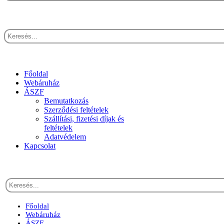
Főoldal
Webáruház
ÁSZF
Bemutatkozás
Szerződési feltételek
Szállítási, fizetési díjak és
feltételek
Adatvédelem
Kapcsolat
Főoldal
Webáruház
ÁSZF