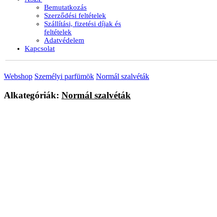
Bemutatkozás
Szerződési feltételek
Szállítási, fizetési díjak és
feltételek
Adatvédelem
Kapcsolat
Webshop
Személyi parfümök
Normál szalvéták
Alkategóriák:
Normál szalvéták