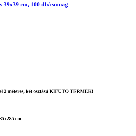
tás 39x39 cm, 100 db/csomag
éggel 2 méteres, két osztású KIFUTÓ TERMÉK!
 85x285 cm