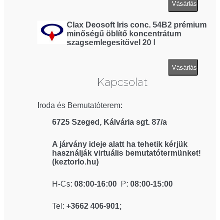
Vásárlás
Clax Deosoft Iris conc. 54B2 prémium
minőségű öblítő koncentrátum
szagsemlegesítővel 20 l
Vásárlás
Kapcsolat
Iroda és Bemutatóterem:
6725 Szeged, Kálvária sgt. 87/a
A járvány ideje alatt ha tehetik kérjük
használják virtuális bemutatótermünket!
(keztorlo.hu)
H-Cs:
08:00-16:00
P:
08:00-15:00
Tel:
+3662 406-901;