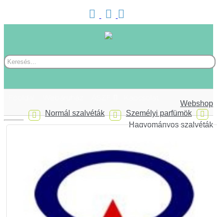
Főoldal
Webáruház
ÁSZF
Kapcsolat
Webshop
Normál szalvéták
Személyi parfümök
Hagyományos szalvéták