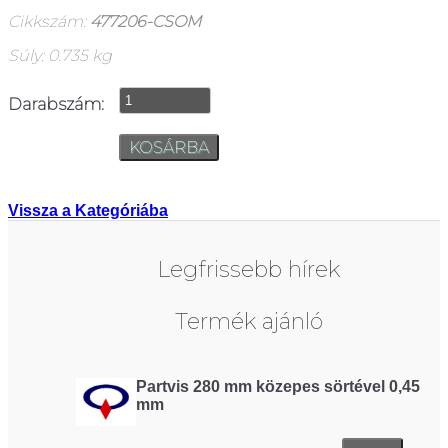
Cikkszám:
477206-CSOM
Súly: 0.735 kg
Darabszám:
Vissza a Kategóriába
Legfrissebb hírek
Termék ajánló
Partvis 280 mm közepes sörtével 0,45
mm