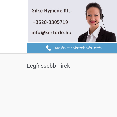
Árajánlat / Visszahívás kérés
Legfrissebb hírek