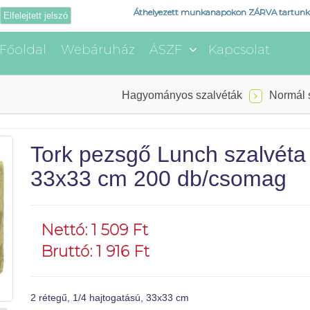
Áthelyezett munkanapokon ZÁRVA tartunk
Elfelejtett jelszó
Főoldal
Webáruház
ÁSZF
Kapcsolat
Hagyományos szalvéták
Normál 
Tork pezsgő Lunch szalvéta
33x33 cm 200 db/csomag
Nettó: 1 509 Ft
Bruttó: 1 916 Ft
2 rétegű, 1/4 hajtogatású, 33x33 cm