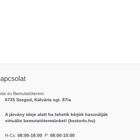
apcsolat
oda és Bemutatóterem:
6725 Szeged, Kálvária sgt. 87/a
A járvány ideje alatt ha tehetik kérjük használják
virtuális bemutatótermünket! (keztorlo.hu)
H-Cs:
08:00-16:00
P:
08:00-15:00