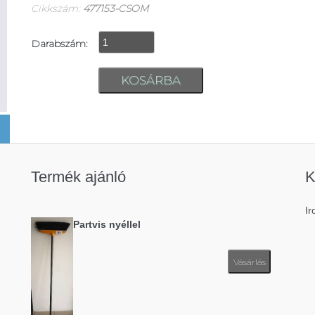
Cikkszám:
477153-CSOM
Darabszám:
Termék ajánló
K
Ir
Partvis nyéllel
Vásárlás