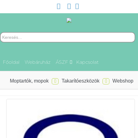
Főoldal
Webáruház
ÁSZF
Kapcsolat
Moptartók, mopok
Takarítóeszközök
Webshop