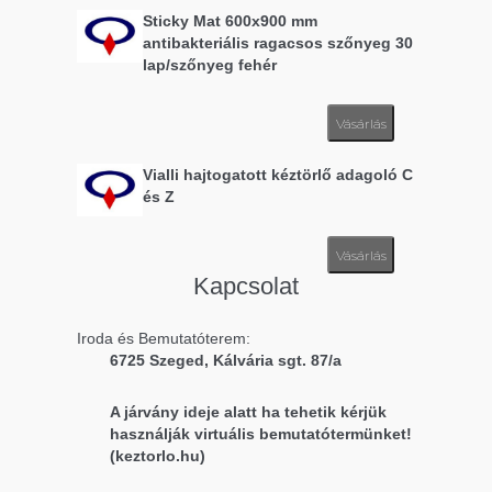
Sticky Mat 600x900 mm
antibakteriális ragacsos szőnyeg 30
lap/szőnyeg fehér
Vásárlás
Vialli hajtogatott kéztörlő adagoló C
és Z
Vásárlás
Kapcsolat
Iroda és Bemutatóterem:
6725 Szeged, Kálvária sgt. 87/a
A járvány ideje alatt ha tehetik kérjük
használják virtuális bemutatótermünket!
(keztorlo.hu)