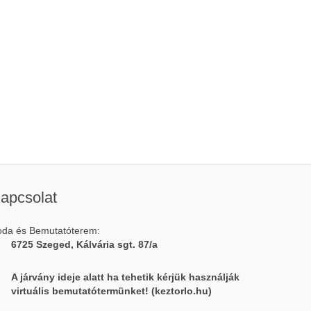
apcsolat
oda és Bemutatóterem:
6725 Szeged, Kálvária sgt. 87/a
A járvány ideje alatt ha tehetik kérjük használják
virtuális bemutatótermünket! (keztorlo.hu)