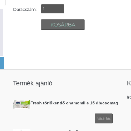
Darabszám:
Termék ajánló
K
Ir
Fresh törlőkendő chamomille 15 db/csomag
Vásárlás