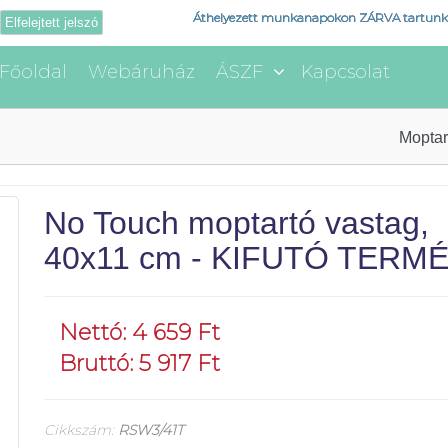
Áthelyezett munkanapokon ZÁRVA tartunk
Elfelejtett jelszó
Főoldal
Webáruház
ÁSZF
Kapcsolat
Moptar
No Touch moptartó vastag,
40x11 cm - KIFUTÓ TERM
Nettó: 4 659 Ft
Bruttó: 5 917 Ft
Cikkszám:
RSW3/41T