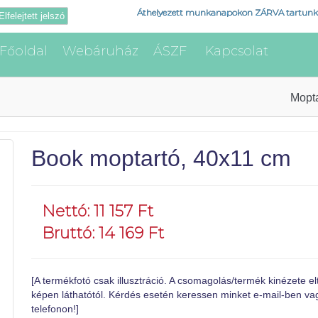
Áthelyezett munkanapokon ZÁRVA tartunk
Elfelejtett jelszó
Főoldal
Webáruház
ÁSZF
Kapcsolat
Mopt
Book moptartó, 40x11 cm
Nettó: 11 157 Ft
Bruttó: 14 169 Ft
[A termékfotó csak illusztráció. A csomagolás/termék kinézete el
képen láthatótól. Kérdés esetén keressen minket e-mail-ben va
telefonon!]