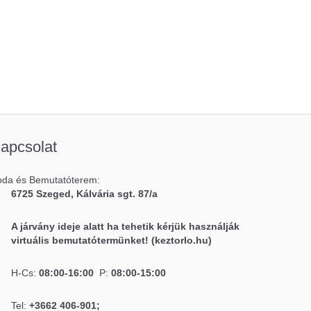
apcsolat
oda és Bemutatóterem:
6725 Szeged, Kálvária sgt. 87/a
A járvány ideje alatt ha tehetik kérjük használják
virtuális bemutatótermünket! (keztorlo.hu)
H-Cs:
08:00-16:00
P:
08:00-15:00
Tel:
+3662 406-901;