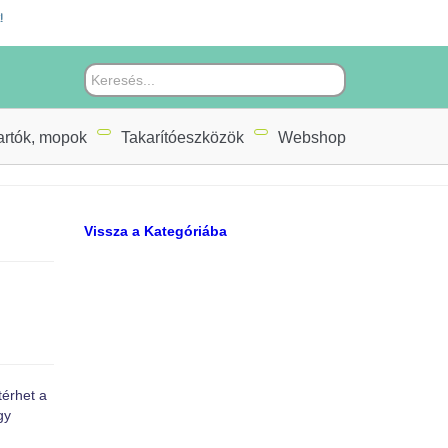
!
artók, mopok
Takarítóeszközök
Webshop
Vissza a Kategóriába
térhet a
gy