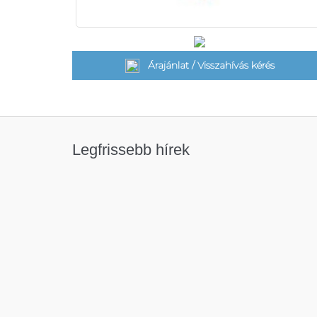
Árajánlat / Visszahívás kérés
Legfrissebb hírek