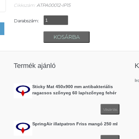
Cikkszám:
ATPA00012-IP15
Darabszám:
Termék ajánló
K
Ir
Sticky Mat 450x900 mm antibakteriális
ragacsos szőnyeg 60 lap/szőnyeg fehér
Vásárlás
SpringAir illatpatron Friss mangó 250 ml