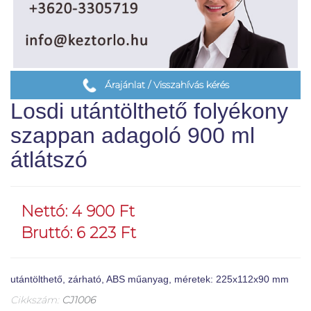
Árajánlat / Visszahívás kérés
Losdi utántölthető folyékony
szappan adagoló 900 ml
átlátszó
Nettó: 4 900 Ft
Bruttó: 6 223 Ft
utántölthető, zárható, ABS műanyag, méretek: 225x112x90 mm
Cikkszám:
CJ1006