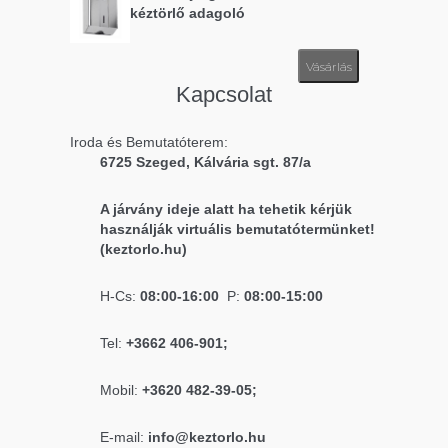
kéztörlő adagoló
Vásárlás
Kapcsolat
Iroda és Bemutatóterem:
6725 Szeged, Kálvária sgt. 87/a
A járvány ideje alatt ha tehetik kérjük
használják virtuális bemutatótermünket!
(keztorlo.hu)
H-Cs:
08:00-16:00
P:
08:00-15:00
Tel:
+3662 406-901;
Mobil:
+3620 482-39-05;
E-mail:
info@keztorlo.hu