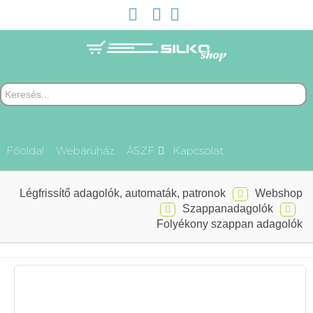
Főoldal
Webáruház
ÁSZF
Kapcsolat
Légfrissítő adagolók, automaták, patronok
Webshop
Szappanadagolók
Folyékony szappan adagolók