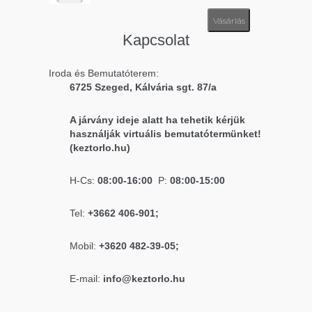
Vásárlás
Kapcsolat
Iroda és Bemutatóterem:
6725 Szeged, Kálvária sgt. 87/a
A járvány ideje alatt ha tehetik kérjük
használják virtuális bemutatótermünket!
(keztorlo.hu)
H-Cs:
08:00-16:00
P:
08:00-15:00
Tel:
+3662 406-901;
Mobil:
+3620 482-39-05;
E-mail:
info@keztorlo.hu