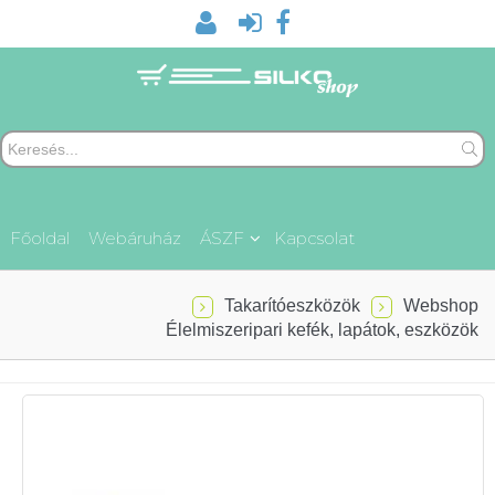
Főoldal
Webáruház
ÁSZF
Kapcsolat
Takarítóeszközök
Webshop
Élelmiszeripari kefék, lapátok, eszközök