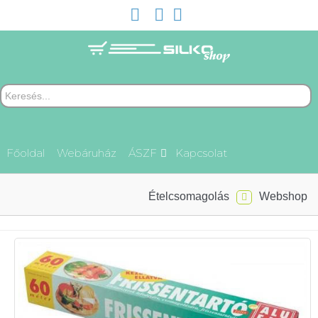
Főoldal
Webáruház
ÁSZF
Kapcsolat
Ételcsomagolás
Webshop