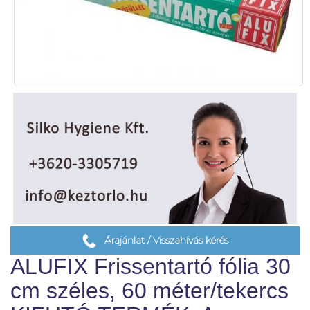
Árajánlat / Visszahívás kérés
ALUFIX Frissentartó fólia 30
cm széles, 60 méter/tekercs