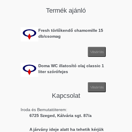
Termék ajánló
Fresh törlőkendő chamomille 15
db/csomag
Vásárlás
Doma WC illatosító olaj classic 1
liter szórófejes
Vásárlás
Kapcsolat
Iroda és Bemutatóterem:
6725 Szeged, Kálvária sgt. 87/a
A járvány ideje alatt ha tehetik kérjük