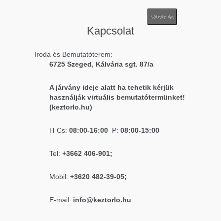
Vásárlás
Kapcsolat
Iroda és Bemutatóterem:
6725 Szeged, Kálvária sgt. 87/a
A járvány ideje alatt ha tehetik kérjük
használják virtuális bemutatótermünket!
(keztorlo.hu)
H-Cs:
08:00-16:00
P:
08:00-15:00
Tel:
+3662 406-901;
Mobil:
+3620 482-39-05;
E-mail:
info@keztorlo.hu