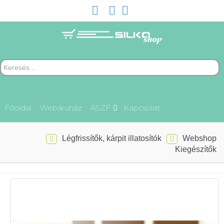
Főoldal
Webáruház
ÁSZF
Kapcsolat
Légfrissítők, kárpit illatosítók
Webshop
Kiegészítők