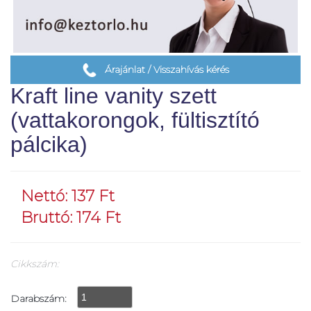
Árajánlat / Visszahívás kérés
Kraft line vanity szett
(vattakorongok, fültisztító
pálcika)
Nettó: 137 Ft
Bruttó: 174 Ft
Cikkszám:
Darabszám: