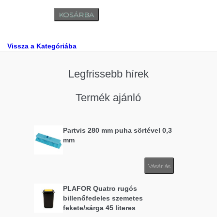
Vissza a Kategóriába
Legfrissebb hírek
Termék ajánló
Partvis 280 mm puha sörtével 0,3
mm
Vásárlás
PLAFOR Quatro rugós
billenőfedeles szemetes
fekete/sárga 45 literes