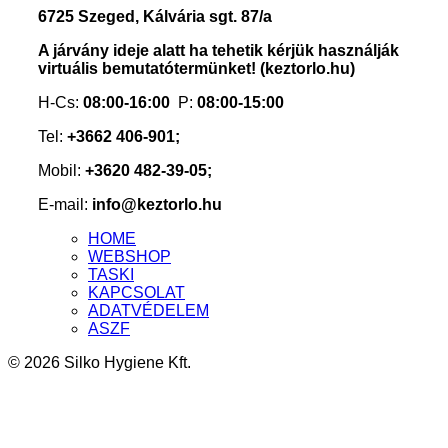
6725 Szeged, Kálvária sgt. 87/a
A járvány ideje alatt ha tehetik kérjük használják
virtuális bemutatótermünket! (keztorlo.hu)
H-Cs:
08:00-16:00
P:
08:00-15:00
Tel:
+3662 406-901;
Mobil:
+3620 482-39-05;
E-mail:
info@keztorlo.hu
HOME
WEBSHOP
TASKI
KAPCSOLAT
ADATVÉDELEM
ASZF
© 2026 Silko Hygiene Kft.