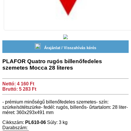
Árajánlat / Visszahívás kérés
PLAFOR Quatro rugós billenőfedeles
szemetes Mocca 28 literes
Nettó: 4 160 Ft
Bruttó: 5 283 Ft
- prémium minőségű billenőfedeles szemetes- szín:
szürke/sötétszürke- fedél: rugós, billenős- űrtartalom: 28 liter-
méret: 360x293x491 mm
Cikkszám:
PL610-06
Súly: 3 kg
Darabszám: