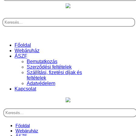
Főoldal
Webáruház
ÁSZF
Bemutatkozás
Szerződési feltételek
Szállítási, fizetési díjak és
feltételek
Adatvédelem
Kapcsolat
Főoldal
Webáruház
ÁSZF