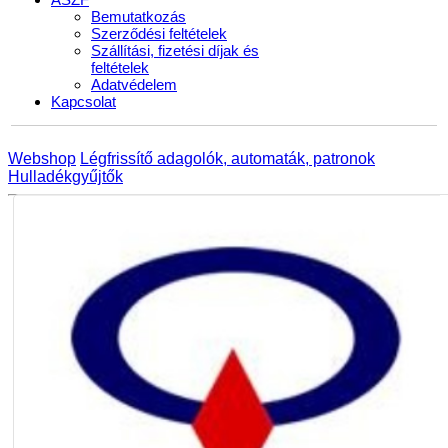
Bemutatkozás
Szerződési feltételek
Szállítási, fizetési díjak és
feltételek
Adatvédelem
Kapcsolat
Webshop
Légfrissítő adagolók, automaták, patronok
Hulladékgyűjtők