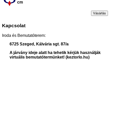
cm
Vásárlás
Kapcsolat
Iroda és Bemutatóterem:
6725 Szeged, Kálvária sgt. 87/a
A járvány ideje alatt ha tehetik kérjük használják
virtuális bemutatótermünket! (keztorlo.hu)
H-Cs:
08:00-16:00
P:
08:00-15:00
Tel:
+3662 406-901;
Mobil:
+3620 482-39-05;
E-mail:
info@keztorlo.hu
© 2026 Silko Hygiene Kft.
HOME
WEBSHOP