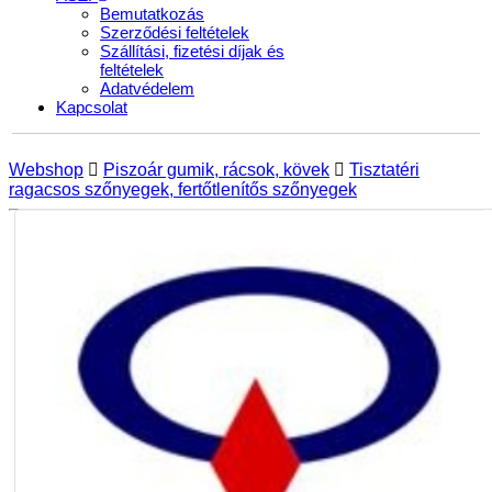
Bemutatkozás
Szerződési feltételek
Szállítási, fizetési díjak és
feltételek
Adatvédelem
Kapcsolat
Webshop
Piszoár gumik, rácsok, kövek
Tisztatéri
ragacsos szőnyegek, fertőtlenítős szőnyegek