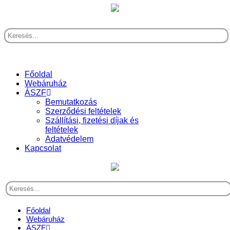
Főoldal
Webáruház
ÁSZF
Bemutatkozás
Szerződési feltételek
Szállítási, fizetési díjak és
feltételek
Adatvédelem
Kapcsolat
Főoldal
Webáruház
ÁSZF