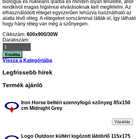
biológiai és nukleáris iparba és minden olyan területre, ahol
rendkívül magas higiéniai elvárásoknak kell megfelelni. Az
elhasználódott réteget egyszerűen lehúzva használható az
alatta lévő réteg. A rétegeket sorszámmal látták el, így látható
hogy hány réteg van még a szőnyegen.
Cikkszám:
600x900/30W
Darabszám:
Vissza a Kategóriába
Legfrissebb hírek
Termék ajánló
Iron Horse beltéri szennyfogó szőnyeg 85x150
cm Midnight Grey
Vásárlás
Logo Outdoor kültéri logózott lábtörlő 115x175