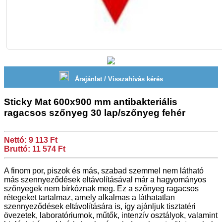
Árajánlat / Visszahívás kérés
Sticky Mat 600x900 mm antibakteriális
ragacsos szőnyeg 30 lap/szőnyeg fehér
Nettó: 9 113 Ft
Bruttó: 11 574 Ft
A finom por, piszok és más, szabad szemmel nem látható
más szennyeződések eltávolításával már a hagyományos
szőnyegek nem bírkóznak meg. Ez a szőnyeg ragacsos
rétegeket tartalmaz, amely alkalmas a láthatatlan
szennyeződések eltávolítására is, így ajánljuk tisztatéri
övezetek, laboratóriumok, műtők, intenzív osztályok, valamint