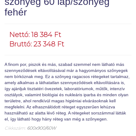
szőnyeg 60 lap/szőnyeg
fehér
Nettó: 18 384 Ft
Bruttó: 23 348 Ft
A finom por, piszok és más, szabad szemmel nem látható más
szennyeződések eltávolításával már a hagyományos szőnyegek
nem bírkóznak meg. Ez a szőnyeg ragacsos rétegeket tartalmaz,
amely alkalmas a láthatatlan szennyeződések eltávolítására is,
így ajánljuk tisztatéri övezetek, laboratóriumok, műtők, intenzív
osztályok, valamint biológiai és nukleáris iparba és minden olyan
területre, ahol rendkívül magas higiéniai elvárásoknak kell
megfelelni. Az elhasználódott réteget egyszerűen lehúzva
használható az alatta lévő réteg. A rétegeket sorszámmal látták
el, így látható hogy hány réteg van még a szőnyegen.
Cikkszám:
600x900/60W