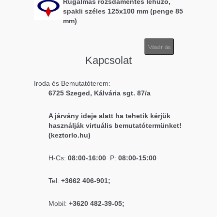
Rugalmas rozsdamentes lehúzó,
spakli széles 125x100 mm (penge 85
mm)
Vásárlás
Kapcsolat
Iroda és Bemutatóterem:
6725 Szeged, Kálvária sgt. 87/a
A járvány ideje alatt ha tehetik kérjük
használják virtuális bemutatótermünket!
(keztorlo.hu)
H-Cs:
08:00-16:00
P:
08:00-15:00
Tel:
+3662 406-901;
Mobil:
+3620 482-39-05;