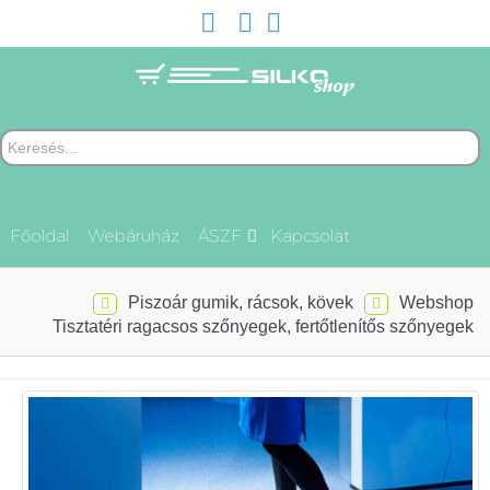
Főoldal
Webáruház
ÁSZF
Kapcsolat
Piszoár gumik, rácsok, kövek
Webshop
Tisztatéri ragacsos szőnyegek, fertőtlenítős szőnyegek