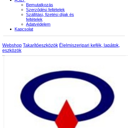
Bemutatkozás
Szerződési feltételek
Szállítási, fizetési díjak és
feltételek
Adatvédelem
Kapcsolat
Webshop
Takarítóeszközök
Élelmiszeripari kefék, lapátok,
eszközök