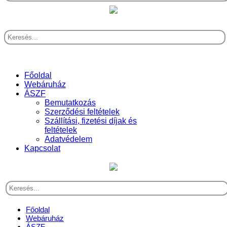
Főoldal
Webáruház
ÁSZF
Bemutatkozás
Szerződési feltételek
Szállítási, fizetési díjak és
feltételek
Adatvédelem
Kapcsolat
Főoldal
Webáruház
ÁSZF