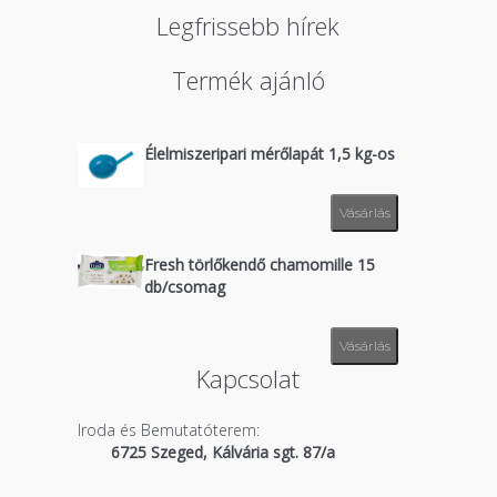
Legfrissebb hírek
Termék ajánló
Élelmiszeripari mérőlapát 1,5 kg-os
Vásárlás
Fresh törlőkendő chamomille 15
db/csomag
Vásárlás
Kapcsolat
Iroda és Bemutatóterem:
6725 Szeged, Kálvária sgt. 87/a