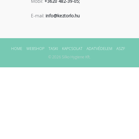
Mobil:
+3620 482-39-05;
E-mail:
info@keztorlo.hu
HOME
WEBSHOP
TASKI
KAPCSOLAT
ADATVÉDELEM
ASZF
© 2026 Silko Hygiene Kft.