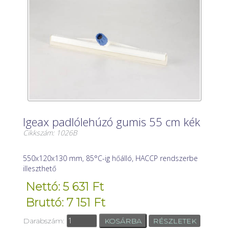
Igeax padlólehúzó gumis 55 cm kék
Cikkszám: 1026B
550x120x130 mm, 85°C-ig hőálló, HACCP rendszerbe
illeszthető
Nettó: 5 631 Ft
Bruttó: 7 151 Ft
Darabszám:
RÉSZLETEK