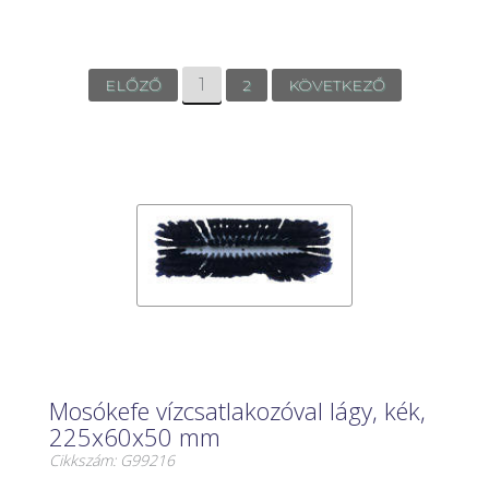
1
ELŐZŐ
2
KÖVETKEZŐ
Mosókefe vízcsatlakozóval lágy, kék,
225x60x50 mm
Cikkszám: G99216