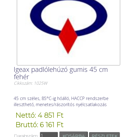
Igeax padlólehúzó gumis 45 cm
fehér
Cikkszám: 1025W
45 cm széles, 85°C-ig hőálló, HACCP rendszerbe
illeszthető, menetes/rászorítós nyélcsatlakozás
Nettó: 4 851 Ft
Bruttó: 6 161 Ft
Darabszám:
RÉSZLETEK