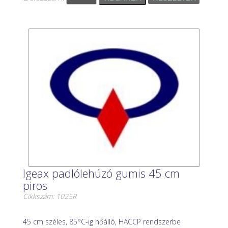
Igeax padlólehúzó gumis 45 cm
piros
Cikkszám: 1025R
45 cm széles, 85°C-ig hőálló, HACCP rendszerbe