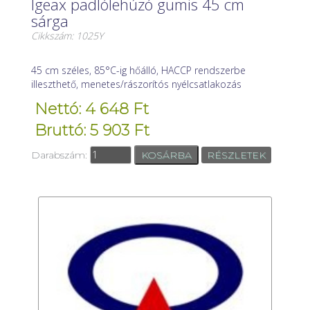
Igeax padlólehúzó gumis 45 cm
sárga
Cikkszám: 1025Y
45 cm széles, 85°C-ig hőálló, HACCP rendszerbe
illeszthető, menetes/rászorítós nyélcsatlakozás
Nettó: 4 648 Ft
Bruttó: 5 903 Ft
Darabszám:
RÉSZLETEK