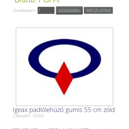
Bruttó: 7 151 Ft
Darabszám:
RÉSZLETEK
Igeax padlólehúzó gumis 55 cm zöld
Cikkszám: 1026G