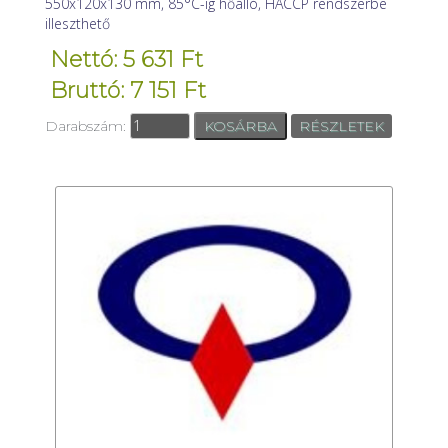
550x120x130 mm, 85°C-ig hőálló, HACCP rendszerbe
illeszthető
Nettó: 5 631 Ft
Bruttó: 7 151 Ft
Darabszám:
RÉSZLETEK