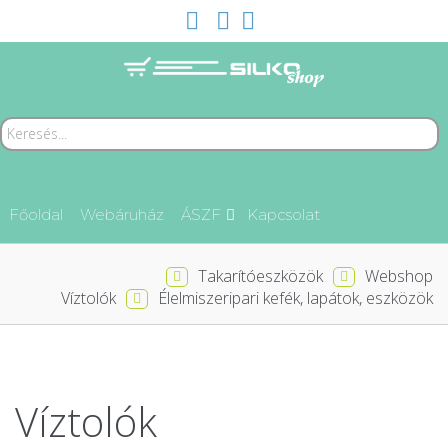
Főoldal
Webáruház
ÁSZF
Kapcsolat
Takarítóeszközök
Webshop
Víztolók
Élelmiszeripari kefék, lapátok, eszközök
Víztolók