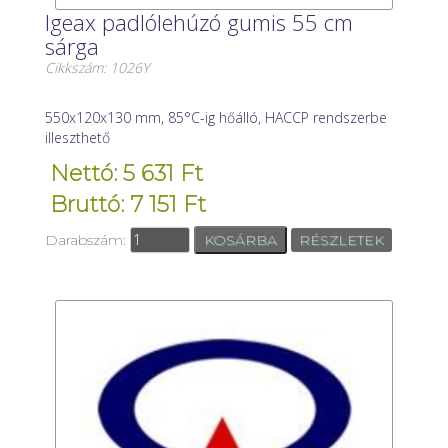
Igeax padlólehúzó gumis 55 cm
sárga
Cikkszám: 1026Y
550x120x130 mm, 85°C-ig hőálló, HACCP rendszerbe
illeszthető
Nettó: 5 631 Ft
Bruttó: 7 151 Ft
Darabszám:
RÉSZLETEK