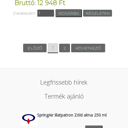
Bruttó: 12 948 Ft
Darabszám:
RÉSZLETEK
1
ELŐZŐ
2
KÖVETKEZŐ
Legfrissebb hírek
Termék ajánló
SpringAir illatpatron Zöld alma 250 ml