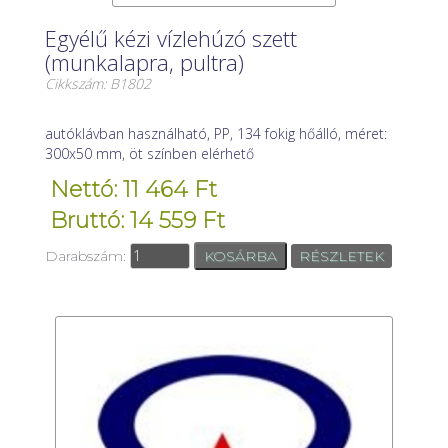
Egyélű kézi vízlehúzó szett
(munkalapra, pultra)
Cikkszám: B1802
autóklávban használható, PP, 134 fokig hőálló, méret:
300x50 mm, öt színben elérhető
Nettó: 11 464 Ft
Bruttó: 14 559 Ft
Darabszám:
RÉSZLETEK