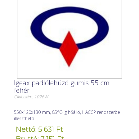
Igeax padlólehúzó gumis 55 cm
fehér
Cikkszám: 1026W
550x120x130 mm, 85°C-ig hőálló, HACCP rendszerbe
illeszthető
Nettó: 5 631 Ft