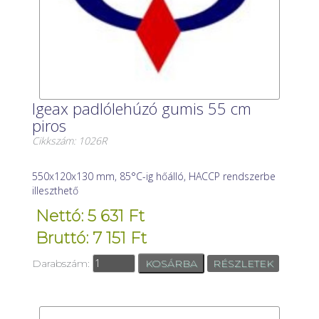
Igeax padlólehúzó gumis 55 cm
piros
Cikkszám: 1026R
550x120x130 mm, 85°C-ig hőálló, HACCP rendszerbe
illeszthető
Nettó: 5 631 Ft
Bruttó: 7 151 Ft
Darabszám:
RÉSZLETEK