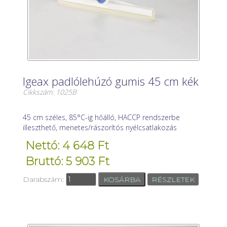
Igeax padlólehúzó gumis 45 cm kék
Cikkszám: 1025B
45 cm széles, 85°C-ig hőálló, HACCP rendszerbe
illeszthető, menetes/rászorítós nyélcsatlakozás
Nettó: 4 648 Ft
Bruttó: 5 903 Ft
Darabszám:
RÉSZLETEK