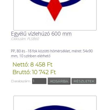
Egyélű vízlehúzó 600 mm
Cikkszám: PLSB60
PP, 80 és -18 fok közötti hőmérséklet, méret: 54x90
mm, 10 színben elérhető
Nettó: 8 458 Ft
Bruttó: 10 742 Ft
Darabszám:
RÉSZLETEK