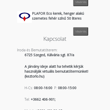
Vásárlás
PLAFOR Eco kerek, henger alakú
szemetes fehér színű 50 literes
Vásárlás
Kapcsolat
Iroda és Bemutatóterem:
6725 Szeged, Kálvária sgt. 87/a
A járvány ideje alatt ha tehetik kérjük
használják virtuális bemutatótermünket!
(keztorlo.hu)
H-Cs:
08:00-16:00
P:
08:00-15:00
Tel:
+3662 406-901;