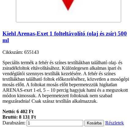
Kiehl Arenas-Exet 1 folteltávolító (olaj és zsír) 500
ml
Cikkszám: 655143
Speciális termék a fehér és színes textíliákban található olaj- és
zsiradékfoltok eltávolításához. Különlegesen alkalmas ipari és
vendéglátói szennyes textíliák kezelésére. A fehér és színes
textíliákban található foltok előkezeléséhez, közvetlen a mosógépi
mosás előtt. A foltokat mosás előtt bepermetezzük higítatlan
ARENAS-exet 1-el, 5 – 10 percig hagyjuk hatni és a megszokott
módon kimossuk. A bepermetezett foltoknak nem szabad
megszáradnia! Csak száraz textílián alkalmazzuk.
Nettó: 6 402 Ft
Bruttó: 8 131 Ft
Darabszám:
Részletek