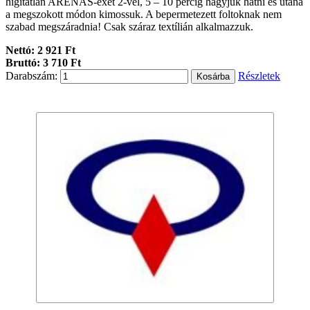
hígítatlan ARENAS-exet 2-vel, 5 – 10 percig hagyjuk hatni és utána
a megszokott módon kimossuk. A bepermetezett foltoknak nem
szabad megszáradnia! Csak száraz textílián alkalmazzuk.
Nettó: 2 921 Ft
Bruttó: 3 710 Ft
Darabszám:
Részletek