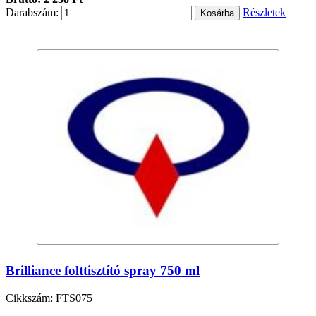
Darabszám:
Részletek
Brilliance folttisztító spray 750 ml
Cikkszám: FTS075