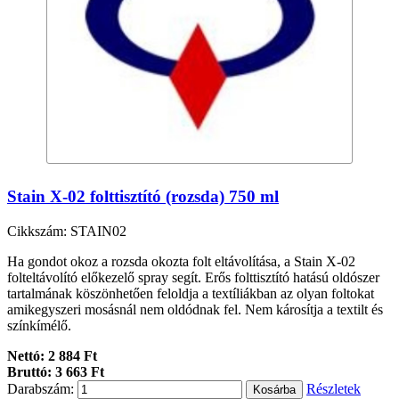
Stain X-02 folttisztító (rozsda) 750 ml
Cikkszám: STAIN02
Ha gondot okoz a rozsda okozta folt eltávolítása, a Stain X-02
folteltávolító előkezelő spray segít. Erős folttisztító hatású oldószer
tartalmának köszönhetően feloldja a textíliákban az olyan foltokat
amikegyszeri mosásnál nem oldódnak fel. Nem károsítja a textilt és
színkímélő.
Nettó: 2 884 Ft
Bruttó: 3 663 Ft
Darabszám:
Részletek