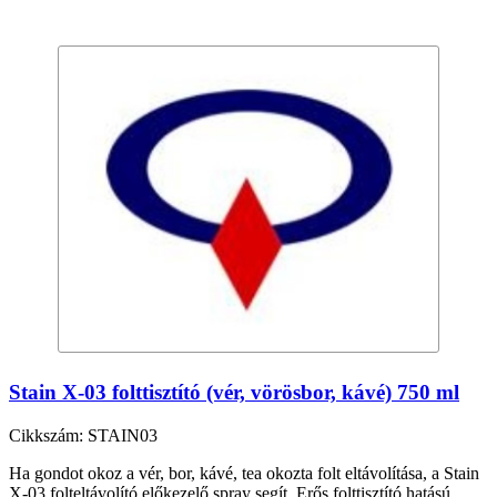
Stain X-03 folttisztító (vér, vörösbor, kávé) 750 ml
Cikkszám: STAIN03
Ha gondot okoz a vér, bor, kávé, tea okozta folt eltávolítása, a Stain
X-03 folteltávolító előkezelő spray segít. Erős folttisztító hatású