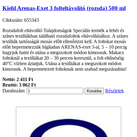
Kiehl Arenas-Exet 3 folteltávolító (rozsda) 500 ml
Cikkszám: 655343
Rozsdafolt eltávolító Tulajdonságok Speciális termék a fehér és
színes textíliákban található rozsdafoltok eltávolításához. A színes
textíliák tartósságát mosás előtt ellenőrizni kell. A foltokat mosás
előtt bepermetezzük hígítatlan ARENAS-exet 3-al, 5 – 10 percig
hagyjuk hatni és utána a megszokott módon kimossuk. Makacs
foltoknál a textíliákat 20 – 30 percen keresztül, a folt eltűnéséig
40°C vízben áztatjuk. Utána a textíliákat a megszokott módon
kimossuk. A bepermetezett foltoknak nem szabad megszáradnia!
Nettó: 2 411 Ft
Bruttó: 3 062 Ft
Darabszám:
Részletek