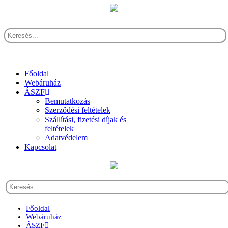
Főoldal
Webáruház
ÁSZF
Bemutatkozás
Szerződési feltételek
Szállítási, fizetési díjak és
feltételek
Adatvédelem
Kapcsolat
Főoldal
Webáruház
ÁSZF