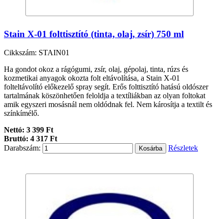
Stain X-01 folttisztító (tinta, olaj, zsír) 750 ml
Cikkszám: STAIN01
Ha gondot okoz a rágógumi, zsír, olaj, gépolaj, tinta, rúzs és
kozmetikai anyagok okozta folt eltávolítása, a Stain X-01
folteltávolító előkezelő spray segít. Erős folttisztító hatású oldószer
tartalmának köszönhetően feloldja a textíliákban az olyan foltokat
amik egyszeri mosásnál nem oldódnak fel. Nem károsítja a textilt és
színkímélő.
Nettó: 3 399 Ft
Bruttó: 4 317 Ft
Darabszám:
Részletek