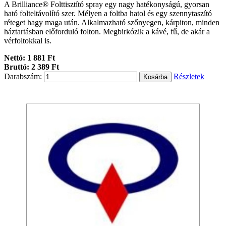
A Brilliance® Folttisztító spray egy nagy hatékonyságú, gyorsan
ható folteltávolító szer. Mélyen a foltba hatol és egy szennytaszító
réteget hagy maga után. Alkalmazható szőnyegen, kárpiton, minden
háztartásban előforduló folton. Megbirkózik a kávé, fű, de akár a
vérfoltokkal is.
Nettó: 1 881 Ft
Bruttó: 2 389 Ft
Darabszám:
Részletek