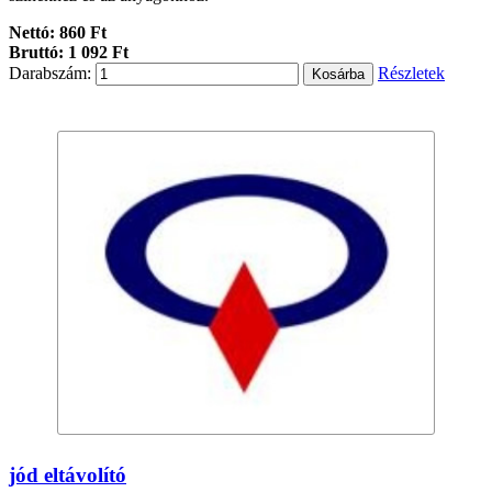
Nettó: 860 Ft
Bruttó: 1 092 Ft
Darabszám:
Részletek
jód eltávolító