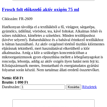
Frosch folt előkezelő aktív oxigén 75 ml
Cikkszám: FR-2609
Hatékonyan távolítja el a textíliákból a fű, virágpor, sárgarépa,
gyümölcs, üdítőital, vörösbor, tea, kávé foltokat. Alkalmas fehér és
színes ruhákhoz, kíméletes a színekhez. Minden textiltípushoz
(kivéve selyem!). Babaruhákhoz és a babával érintkező textíliákhoz
is bátran használható. Az aktív oxigénnel történő tisztítás klórmentes
eljárásnak tekinthető, mert használatával elkerülhető a klór
alkalmazása. Amíg a klór a szükséges koncentrációban a
mikroorganizmusok gyors elpusztítása mellett a lebegőanyagokat is
roncsolja, lebontja, addig az aktív oxigén ilyen hatást nem fejt ki.
Kőolajszármazék mentes, fenntartható és energiatudatos gyártási
folyamat során készül. Nem tartalmaz állati eredetű összetevőket.
Nettó: 858 Ft
Bruttó: 1 090 Ft
Darabszám:
Részletek