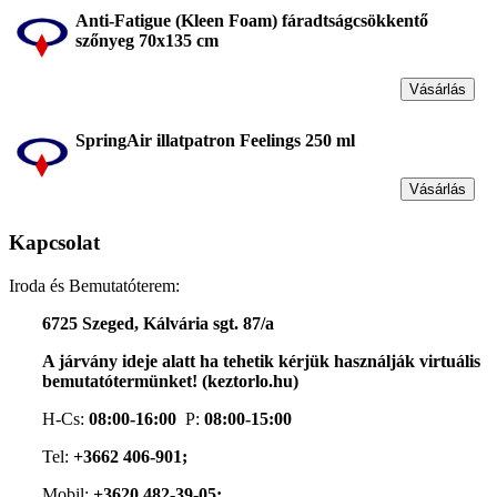
Anti-Fatigue (Kleen Foam) fáradtságcsökkentő
szőnyeg 70x135 cm
Vásárlás
SpringAir illatpatron Feelings 250 ml
Vásárlás
Kapcsolat
Iroda és Bemutatóterem:
6725 Szeged, Kálvária sgt. 87/a
A járvány ideje alatt ha tehetik kérjük használják virtuális
bemutatótermünket! (keztorlo.hu)
H-Cs:
08:00-16:00
P:
08:00-15:00
Tel:
+3662 406-901;
Mobil:
+3620 482-39-05;