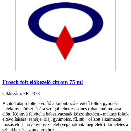
Frosch folt előkezelő citrom 75 ml
Cikkszám: FR-2373
A citrát alapú folteltávolító a különböző eredetű foltok gyors és
hatékony előtisztítására szolgál fehér és színes ruhanemű mosása
előtt. Könnyű felvitel a habszivacsnak köszönhetően.- makacs foltok
eltávolítására- fehérje, olaj, gyümölcs, fű, stb.- célzott alkalmazás
mosás előtt- növényi összetétel (vegánoknak megfelelő)- kíméletes a
színekhez és az anyagokhoz.