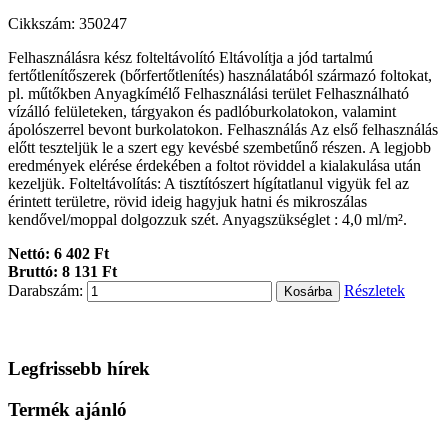
Cikkszám: 350247
Felhasználásra kész folteltávolító Eltávolítja a jód tartalmú
fertőtlenítőszerek (bőrfertőtlenítés) használatából származó foltokat,
pl. műtőkben Anyagkímélő Felhasználási terület Felhasználható
vízálló felületeken, tárgyakon és padlóburkolatokon, valamint
ápolószerrel bevont burkolatokon. Felhasználás Az első felhasználás
előtt teszteljük le a szert egy kevésbé szembetűnő részen. A legjobb
eredmények elérése érdekében a foltot röviddel a kialakulása után
kezeljük. Folteltávolítás: A tisztítószert hígítatlanul vigyük fel az
érintett területre, rövid ideig hagyjuk hatni és mikroszálas
kendővel/moppal dolgozzuk szét. Anyagszükséglet : 4,0 ml/m².
Nettó: 6 402 Ft
Bruttó: 8 131 Ft
Darabszám:
Részletek
Legfrissebb hírek
Termék ajánló