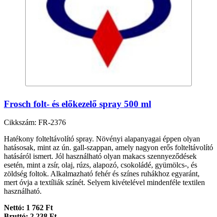
Frosch folt- és előkezelő spray 500 ml
Cikkszám: FR-2376
Hatékony folteltávolító spray. Növényi alapanyagai éppen olyan
hatásosak, mint az ún. gall-szappan, amely nagyon erős folteltávolító
hatásáról ismert. Jól használható olyan makacs szennyeződések
esetén, mint a zsír, olaj, rúzs, alapozó, csokoládé, gyümölcs-, és
zöldség foltok. Alkalmazható fehér és színes ruhákhoz egyaránt,
mert óvja a textíliák színét. Selyem kivételével mindenféle textilen
használható.
Nettó: 1 762 Ft
Bruttó: 2 238 Ft