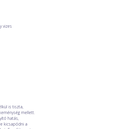
y vizes
ül is tiszta,
keménység mellett.
yító hatás,
e kicsapódni a