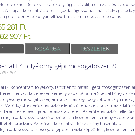
feltételekhez.Rendkívüli hatékonysággal távolítja el a zsírt és az odas
t.A magas koncentráció teszi gazdaságossá használatát.Megakadál
 a gépekben.Hatékonyan eltávolítja a tannin okozta foltokat is
65 281 Ft
 82 907 Ft
RÉSZLETEK
cial L4 folyékony gépi mosogatószer 20 l
00987493
l L4 koncentrált, folyékony, fertőtlenítő hatású gépi mosogatószer, 
etet eredményez, közepesen kemény vízben.A Suma Special L4 egy erős
ű, folyékony mosogatószer, ami alkalmas egy- vagy többtartályú mos
. Maró lúgot és erőteljes vízkő ellenőrző rendszert tartalmaz a kitűnő
írtalanít és eltávolítja az odaszáradt ételt. Az erőteljes vízkő - ellenő
 megakadályozza a vízkőképződést a közepesen kemény vízben.Zsírtal
t ételmaradványtAz erősen koncentrált készítmény használata
egakadályozza a mosogatógépben a vízkőképződést, közepesen kem