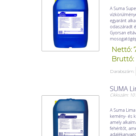
A Suma Super 
vízkörülmény
egyaránt alk
odaszáradt é
Gyorsan eltáv
mosogatógépb
Nettó: 
Bruttó:
Darabszám:
SUMA Lim
Cikkszám: 1
A Suma Lima 
kemény- és k
amely alkalm
fehérítőt, am
adalékanyago