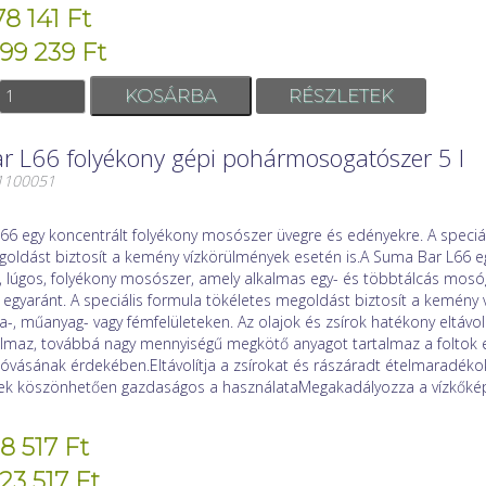
78 141 Ft
 99 239 Ft
RÉSZLETEK
 L66 folyékony gépi pohármosogatószer 5 l
01100051
66 egy koncentrált folyékony mosószer üvegre és edényekre. A speciá
goldást biztosít a kemény vízkörülmények esetén is.A Suma Bar L66 e
ű, lúgos, folyékony mosószer, amely alkalmas egy- és többtálcás mosó
 egyaránt. A speciális formula tökéletes megoldást biztosít a kemény
a-, műanyag- vagy fémfelületeken. Az olajok és zsírok hatékony eltávol
almaz, továbbá nagy mennyiségű megkötő anyagot tartalmaz a foltok e
góvásának érdekében.Eltávolítja a zsírokat és rászáradt ételmaradéko
ek köszönhetően gazdaságos a használataMegakadályozza a vízkőké
18 517 Ft
 23 517 Ft