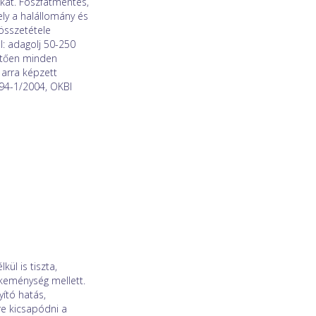
kat. Foszfátmentes,
ely a halállomány és
összetétele
l: adagolj 50-250
vetően minden
 arra képzett
794-1/2004, OKBI
ül is tiszta,
keménység mellett.
yító hatás,
e kicsapódni a