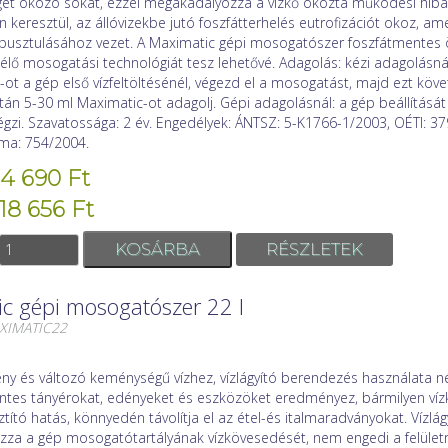
et okozó sókat, ezzel megakadályozza a vízkő okozta működési hibá
 keresztül, az állóvizekbe jutó foszfátterhelés eutrofizációt okoz, am
a pusztulásához vezet. A Maximatic gépi mosogatószer foszfátmentes 
lő mosogatási technológiát tesz lehetővé. Adagolás: kézi adagolásná
ot a gép első vízfeltöltésénél, végezd el a mosogatást, majd ezt kö
n 5-30 ml Maximatic-ot adagolj. Gépi adagolásnál: a gép beállítását
gzi. Szavatossága: 2 év. Engedélyek: ÁNTSZ: 5-K1766-1/2003, OÉTI: 3
ma: 754/2004.
14 690 Ft
 18 656 Ft
RÉSZLETEK
c gépi mosogatószer 22 l
AXIMATIC22
 és változó keménységű vízhez, vízlágyító berendezés használata nélk
tes tányérokat, edényeket és eszközöket eredményez, bármilyen víz
sztító hatás, könnyedén távolítja el az étel-és italmaradványokat. Vízlág
za a gép mosogatótartályának vízkövesedését, nem engedi a felületr