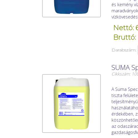
és kemény víz
maradványoka
vízkövesedést
Nettó: 
Bruttó:
Darabszám:
SUMA Spe
Cikkszám: 1
A Suma Specia
tiszta felül
teljesítmény
használatához
érdekében, zs
köszönhetően
az odaszárad
gazdaságosM