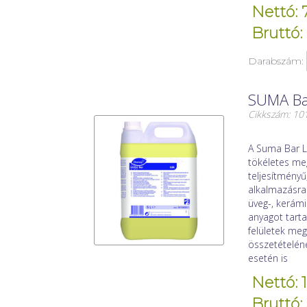
Nettó: 
Bruttó:
Darabszám:
SUMA Bar
Cikkszám: 1
A Suma Bar L
tökéletes me
teljesítmény
alkalmazásra
üveg-, kerámi
anyagot tart
felületek me
összetételén
esetén is
Nettó: 
Bruttó: