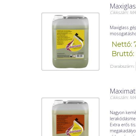
Maxiglas
Cikkszám: M
Maxiglass gép
mosogatásho
Nettó: 
Bruttó:
Darabszám:
Maximati
Cikkszám: M
Nagyon kemény
lerakódásmen
Extra erős ti
megakadályoz