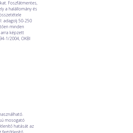
kat. Foszfátmentes,
ely a halállomány és
összetétele
l: adagolj 50-250
vetően minden
 arra képzett
794-1/2004, OKBI
használható.
ázisú mosogató
tlenítő hatását az
 fertőtlenítő