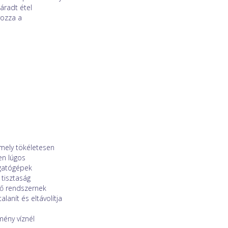
záradt étel
yozza a
amely tökéletesen
en lúgos
ogatógépek
 tisztaság
rző rendszernek
anít és eltávolítja
ény víznél