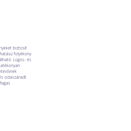
yeket biztosít
hatású folyékony
lható. Lúgos- és
 hatékonyan
etevőinek
 és odaszáradt
Magas