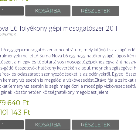
RÉSZLETEK
a L6 folyékony gépi mosogatószer 20 l
00968903
L6 egy gépi mosogatószer koncentrátum, mely kitűnő tisztaságú edén
rülmények mellett.A Suma Nova L6 egy nagy hatékonyságú, lúgos kém
ószer, ami egy- és többtartályos mosogatógépekhez egyaránt haszná
s-gátló összetevők hatékony keverékén alapul, melynek segítségével
 zsíros- és odaszáradt szennyeződéseket is az edényekről. Egyedi össz
kemény víz esetén is megelőzi a vízkövesedést.Eltávolítja a zsírokat
katKemény víz esetén is segít megelőzni a mosógép vízkövesedését
ágának köszönhetően költséghatékony megoldást jelent
79 640 Ft
101 143 Ft
RÉSZLETEK