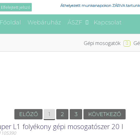
Áthelyezett munkanapokon ZÁRVA tartunk
Elfelejtett jelszó
Főoldal
Webáruház
ÁSZF
Kapcsolat
Gépi mosogatók
Gé
ELŐZŐ
1
2
3
KÖVETKEZŐ
er L1 folyékony gépi mosogatószer 20 l
01105390