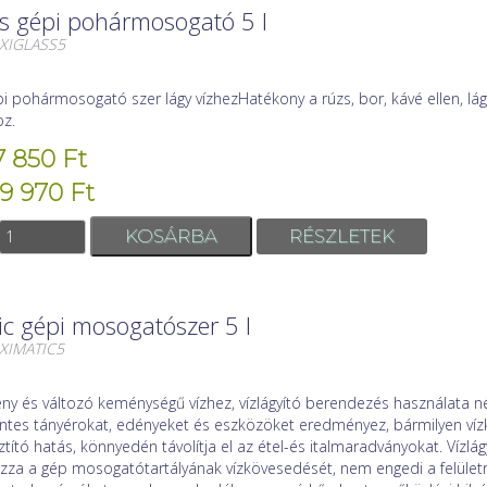
s gépi pohármosogató 5 l
AXIGLASS5
i pohármosogató szer lágy vízhezHatékony a rúzs, bor, kávé ellen, lág
z.
7 850 Ft
 9 970 Ft
RÉSZLETEK
c gépi mosogatószer 5 l
AXIMATIC5
 és változó keménységű vízhez, vízlágyító berendezés használata nélk
tes tányérokat, edényeket és eszközöket eredményez, bármilyen víz
sztító hatás, könnyedén távolítja el az étel-és italmaradványokat. Vízlág
za a gép mosogatótartályának vízkövesedését, nem engedi a felületr