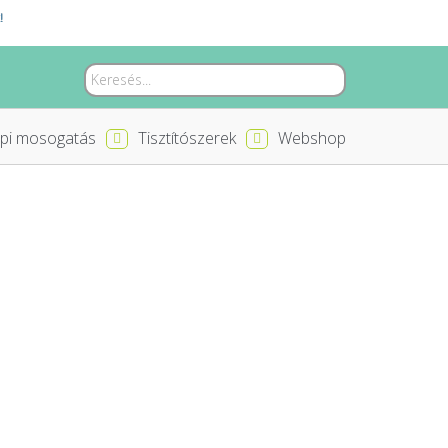
!
pi mosogatás
Tisztítószerek
Webshop