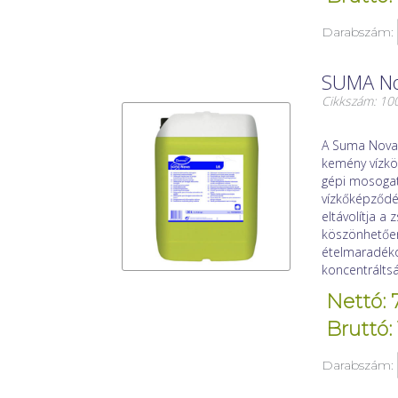
Darabszám:
SUMA Nov
Cikkszám: 1
A Suma Nova 
kemény vízkö
gépi mosogat
vízkőképződé
eltávolítja a
köszönhetően 
ételmaradéko
koncentrálts
Nettó: 
Bruttó: 
Darabszám: