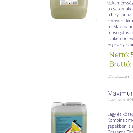
vízkeménység
a csatornákon
a helyi faun
környezetkímé
ml Maximatic-
mosogatás utá
szakember vé
engedély szá
Nettó: 
Bruttó:
Darabszám:
Maximum 
Cikkszám: M
Lágy és közep
Kombinált mos
gépekben is a
Országos Tisz