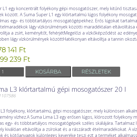
L1 egy koncentrált folyékony gépi mosogatószer, mely kitűnő tisztasá
ek között. A Suma Super L1 egy klórtartalmú lúgos folyékony mosogat
almas egy- és többtartályos mosogatógépekhez. Erős lúgokat tartalma
telmaradékok lágy vízkörülmények közötti maradéktalan eltávolítása
olítja a zsírt, keményítőt, fehérjétMegelőzi a vízkőképződést az edény
en lágy vízkörülmények közöttHatékonyan eltávolítja a tannin okozta
78 141 Ft
 99 239 Ft
RÉSZLETEK
a L3 klórtartalmú gépi mosogatószer 20 l
01107586
L3 folyékony, klórtartalmú, gépi mosogatószer, mely különösen alka
emény vízhez.A Suma Lima L3 egy erősen lúgos, klórozott folyékony 
as egy- és többtartályos mosogatógépek széles skálájára. Tartalmaz l
ely kiválóan eltávolítja a zsírokat és a rászáradt ételmaradékokat. A v
k és kötőanyagok különleges keveréke teszi ezt a terméket alkalma