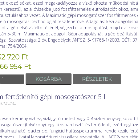
et okozó sókat, ezzel megakadályozza a vízkő okozta működési hibá
 keresztül, az állóvizekbe jutó foszfátterhelés eutrofizációt okoz, am
a pusztulásához vezet. A Maximatic gépi mosogatószer foszfátmentes 
lő mosogatási technológiát tesz lehetővé. Adagolás: kézi adagolásná
ot a gép első vízfeltöltésénél, végezd el a mosogatást, majd ezt kö
n 5-30 ml Maximatic-ot adagolj. Gépi adagolásnál: a gép beállítását
gzi. Szavatossága: 2 év. Engedélyek: ÁNTSZ: 5-K1766-1/2003, OÉTI: 3
ma: 754/2004.
52 720 Ft
 66 954 Ft
RÉSZLETEK
fertőtlenítő gépi mosogatószer 5 l
AXIMUM5
esen kemény vízhez, vízlágyító mellett vagy 0-8 vízkeménység között 
ogatószer (folyékony), egy fázisban tisztít és fertőtlenít, ezért egyf
lkalmazható, bactericid, fungicid hatásspektrummal rendelkezik, fertő
tiorvosi Hivatal laboratóriumi vizsgálata szavatolja. A HACCP-ben előírt