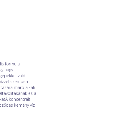
lis formula
gy nagy
gépekkel való
 vízzel szemben
ítására maró alkáli
ltávolításának és a
katA koncentrált
pződés kemény víz