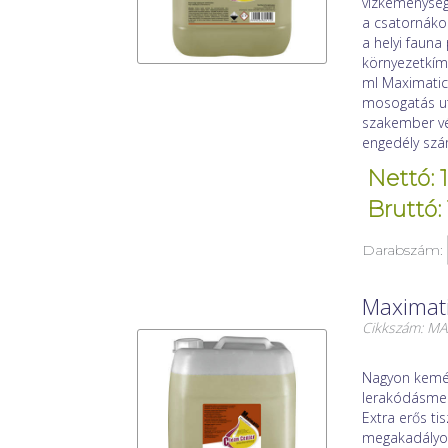
vízkeménység
a csatornákon
a helyi faun
környezetkímé
ml Maximatic-
mosogatás utá
szakember vé
engedély szá
Nettó: 
Bruttó:
Darabszám:
Maximati
Cikkszám: M
Nagyon kemény
lerakódásmen
Extra erős ti
megakadályoz