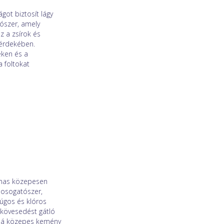
got biztosít lágy
ószer, amely
z a zsírok és
 érdekében.
eken és a
 foltokat
lmas közepesen
mosogatószer,
úgos és klóros
ízkövesedést gátló
ssá közepes kemény