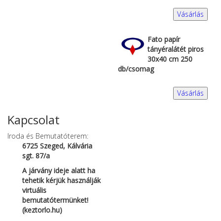
Vásárlás
Fato papír
tányéralátét piros
30x40 cm 250
db/csomag
Vásárlás
Kapcsolat
Iroda és Bemutatóterem:
6725 Szeged, Kálvária
sgt. 87/a
A járvány ideje alatt ha
tehetik kérjük használják
virtuális
bemutatótermünket!
(keztorlo.hu)