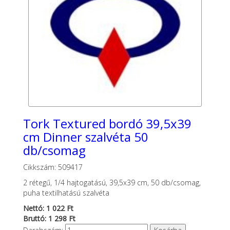
Tork Textured bordó 39,5x39
cm Dinner szalvéta 50
db/csomag
Cikkszám: 509417
2 rétegű, 1/4 hajtogatású, 39,5x39 cm, 50 db/csomag,
puha textilhatású szalvéta
Nettó: 1 022 Ft
Bruttó: 1 298 Ft