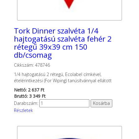
Tork Dinner szalvéta 1/4
hajtogatású szalvéta fehér 2
rétegű 39x39 cm 150
db/csomag
Cikkszám: 478746
1/4 hajtogatású 2 rétegú, Ecolabel címkével,
ételérintkezési (For Wiping) tanúsítvánnyal ellátott
Nettó: 2 637 Ft
Bruttó: 3 349 Ft
Darabszám:
Részletek