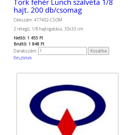
Tork fehér Lunch szalvéta 1/8
hajt. 200 db/csomag
Cikkszám: 477402-CSOM
2 rétegű, 1/8 hajtogatású, 33x33 cm
Nettó: 1 455 Ft
Bruttó: 1 848 Ft
Darabszám:
Részletek