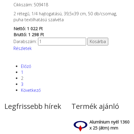
Cikkszám: 509418
2 rétegű, 1/4 hajtogatású, 39,5x39 cm, 50 db/csomag,
puha textilhatású szalvéta
Nettó: 1 022 Ft
Bruttó: 1 298 Ft
Darabszám:
Részletek
Előző
1
2
3
Következő
Legfrissebb hírek
Termék ajánló
Alumínium nyél 1360
x 25 (átm) mm