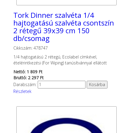
Tork Dinner szalvéta 1/4
hajtogatású szalvéta csontszín
2 rétegű 39x39 cm 150
db/csomag
Cikkszám: 478747
1/4 hajtogatású 2 rétegú, Ecolabel címkével,
ételérintkezési (For Wiping) tanúsítvánnyal ellátott
Nettó: 1 809 Ft
Bruttó: 2 297 Ft
Darabszám:
Részletek