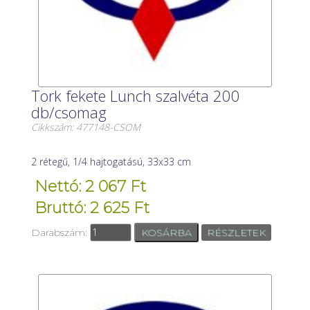
Tork fekete Lunch szalvéta 200
db/csomag
Cikkszám: 477148-CSOM
2 rétegű, 1/4 hajtogatású, 33x33 cm
Nettó: 2 067 Ft
Bruttó: 2 625 Ft
Darabszám:
RÉSZLETEK