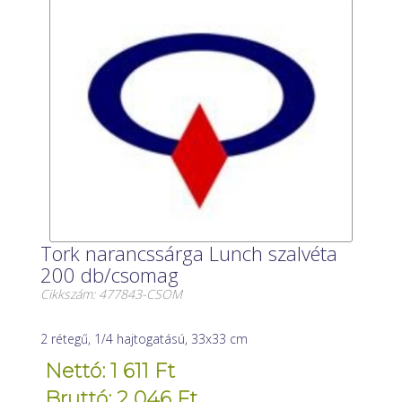
Tork narancssárga Lunch szalvéta
200 db/csomag
Cikkszám: 477843-CSOM
2 rétegű, 1/4 hajtogatású, 33x33 cm
Nettó: 1 611 Ft
Bruttó: 2 046 Ft