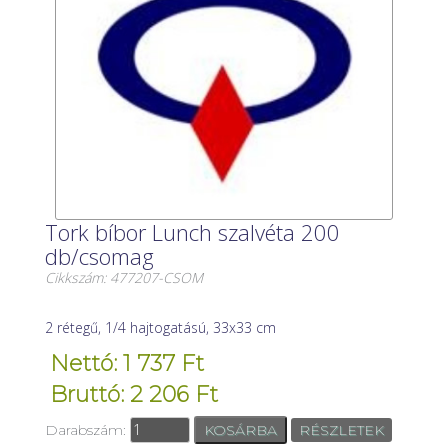
Tork bíbor Lunch szalvéta 200
db/csomag
Cikkszám: 477207-CSOM
2 rétegű, 1/4 hajtogatású, 33x33 cm
Nettó: 1 737 Ft
Bruttó: 2 206 Ft
Darabszám:
RÉSZLETEK