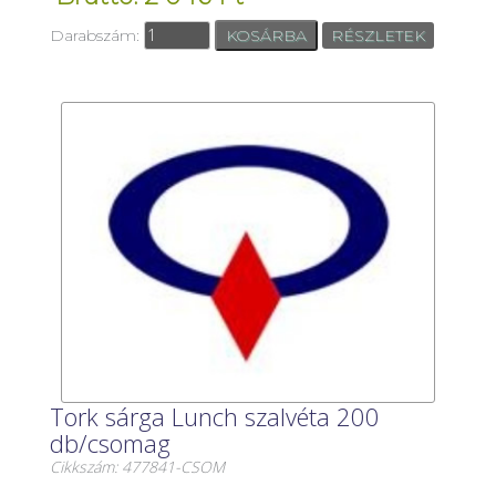
Darabszám:
RÉSZLETEK
Tork sárga Lunch szalvéta 200
db/csomag
Cikkszám: 477841-CSOM