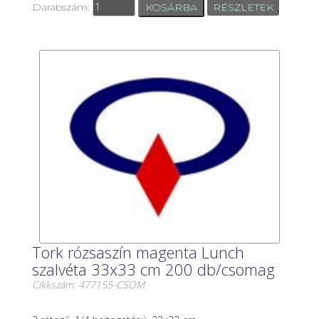
Darabszám:
RÉSZLETEK
Tork rózsaszín magenta Lunch
szalvéta 33x33 cm 200 db/csomag
Cikkszám: 477155-CSOM