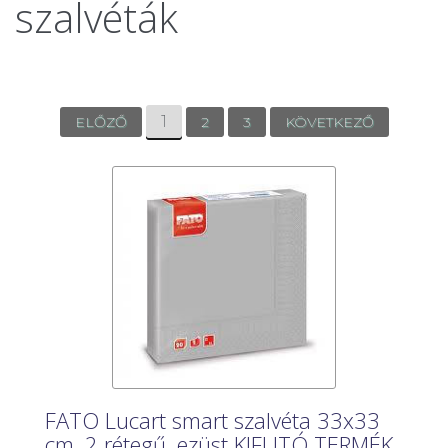
szalvéták
1
ELŐZŐ
2
3
KÖVETKEZŐ
FATO Lucart smart szalvéta 33x33
cm, 2 rétegű, ezüst KIFUTÓ TERMÉK,