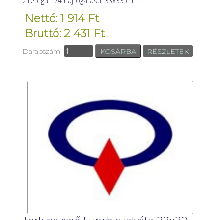
2 rétegű, 1/4 hajtogatású, 33x33 cm
Nettó: 1 914 Ft
Bruttó: 2 431 Ft
Darabszám:
RÉSZLETEK
Tork pezsgő Lunch szalvéta 33x33