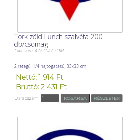
Tork zöld Lunch szalvéta 200
db/csomag
Cikkszám: 477214-CSOM
2 rétegű, 1/4 hajtogatású, 33x33 cm
Nettó: 1 914 Ft
Bruttó: 2 431 Ft
Darabszám:
RÉSZLETEK