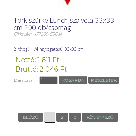
Tork szürke Lunch szalvéta 33x33
cm 200 db/csomag
Cikkszám: 477205-CSOM
2 rétegű, 1/4 hajtogatású, 33x33 cm
Nettó: 1 611 Ft
Bruttó: 2 046 Ft
Darabszám:
RÉSZLETEK
1
ELŐZŐ
2
3
KÖVETKEZŐ