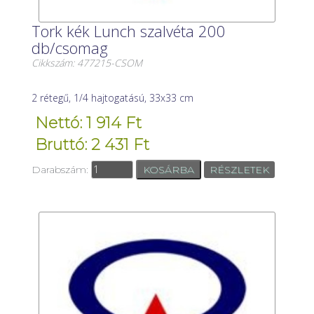
Tork kék Lunch szalvéta 200
db/csomag
Cikkszám: 477215-CSOM
2 rétegű, 1/4 hajtogatású, 33x33 cm
Nettó: 1 914 Ft
Bruttó: 2 431 Ft
Darabszám:
RÉSZLETEK