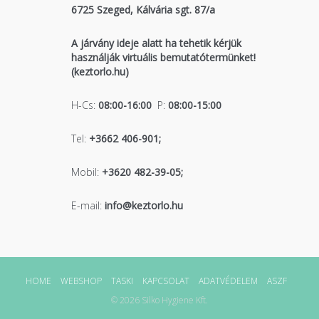
6725 Szeged, Kálvária sgt. 87/a
A járvány ideje alatt ha tehetik kérjük
használják virtuális bemutatótermünket!
(keztorlo.hu)
H-Cs:
08:00-16:00
P:
08:00-15:00
Tel:
+3662 406-901;
Mobil:
+3620 482-39-05;
E-mail:
info@keztorlo.hu
HOME
WEBSHOP
TASKI
KAPCSOLAT
ADATVÉDELEM
ASZF
© 2026 Silko Hygiene Kft.