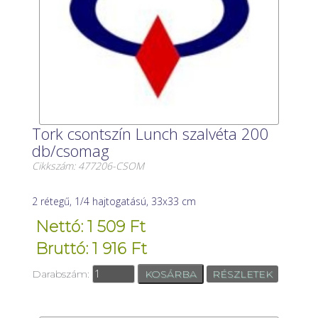
Tork csontszín Lunch szalvéta 200
db/csomag
Cikkszám: 477206-CSOM
2 rétegű, 1/4 hajtogatású, 33x33 cm
Nettó: 1 509 Ft
Bruttó: 1 916 Ft
Darabszám:
RÉSZLETEK