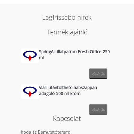
Legfrissebb hírek
Termék ajánló
SpringAir illatpatron Fresh Office 250
ml
Vásárlás
Vialli utántölthető habszappan
adagoló 500 ml króm
Vásárlás
Kapcsolat
Iroda és Bemutatóterem: