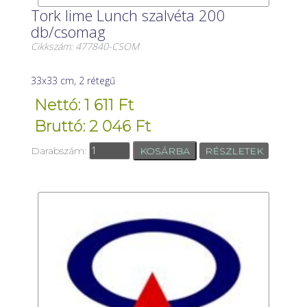
Tork lime Lunch szalvéta 200
db/csomag
Cikkszám: 477840-CSOM
33x33 cm, 2 rétegű
Nettó: 1 611 Ft
Bruttó: 2 046 Ft
Darabszám:
RÉSZLETEK