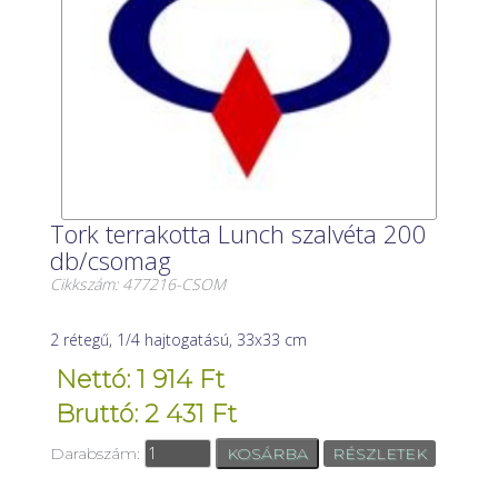
Tork terrakotta Lunch szalvéta 200
db/csomag
Cikkszám: 477216-CSOM
2 rétegű, 1/4 hajtogatású, 33x33 cm
Nettó: 1 914 Ft
Bruttó: 2 431 Ft
Darabszám:
RÉSZLETEK