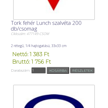
Tork fehér Lunch szalvéta 200
db/csomag
Cikkszám: 477149-CSOM
2 rétegű, 1/4 hajtogatású, 33x33 cm
Nettó: 1 383 Ft
Bruttó: 1 756 Ft
Darabszám:
RÉSZLETEK