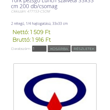
cm 200 db/csomag
Cikkszám: 477153-CSOM
2 rétegű, 1/4 hajtogatású, 33x33 cm
Nettó: 1 509 Ft
Bruttó: 1 916 Ft
Darabszám:
RÉSZLETEK