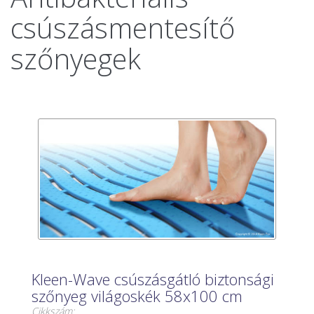
csúszásmentesítő
szőnyegek
Kleen-Wave csúszásgátló biztonsági
szőnyeg világoskék 58x100 cm
Cikkszám: