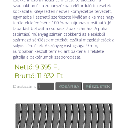
szaunákban és a zuhanyzókban előforduló balesetek
kockázata. Kifejezetten nedves környezetbe tervezett,
egymásba illeszhető szerkezete kiválóan alkalmas nagy
területek lefedésére. 100 %-ban újrahasznosítható. Jó
tapadást biztosít a csupasz lábak számára. A puha
tapintású műanyag szintén csökkenti az elesésből
származó sérülések mértékét, ezáltal megelőzhetőek a
súlyos sérülések. A szőnyeg vastagsága: 9 mm,
Európában készült termék, antibakteriális felülete
gátolja a baktériumok szaporodását.
Nettó: 9 395 Ft
Bruttó: 11 932 Ft
Darabszám:
RÉSZLETEK