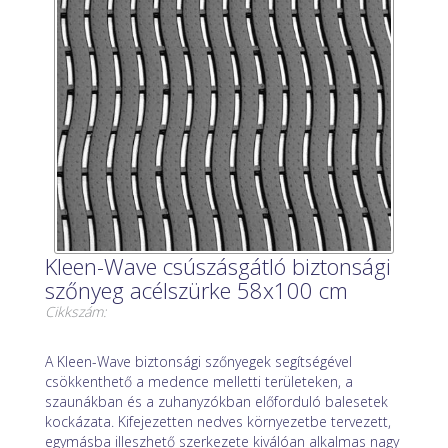
Kleen-Wave csúszásgátló biztonsági
szőnyeg acélszürke 58x100 cm
Cikkszám:
A Kleen-Wave biztonsági szőnyegek segítségével
csökkenthető a medence melletti területeken, a
szaunákban és a zuhanyzókban előforduló balesetek
kockázata. Kifejezetten nedves környezetbe tervezett,
egymásba illeszhető szerkezete kiválóan alkalmas nagy