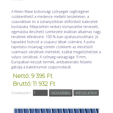
A Kleen-Wave biztonsági szőnyegek segítségével
csökkenthető a medence melletti területeken, a
szaunákban és a zuhanyzókban előforduló balesetek
kockázata. Kifejezetten nedves környezetbe tervezett,
egymásba illeszhető szerkezete kiválóan alkalmas nagy
területek lefedésére. 100 %-ban újrahasznosítható. Jó
tapadást biztosít a csupasz lábak számára. A puha
tapintású műanyag szintén csökkenti az elesésből
származó sérülések mértékét, ezáltal megelőzhetőek a
súlyos sérülések. A szőnyeg vastagsága: 9 mm,
Európában készült termék, antibakteriális felülete
gátolja a baktériumok szaporodását.
Nettó: 9 395 Ft
Bruttó: 11 932 Ft
Darabszám:
RÉSZLETEK