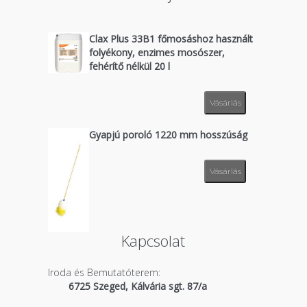
Clax Plus 33B1 főmosáshoz használt
folyékony, enzimes mosószer,
fehérítő nélkül 20 l
Vásárlás
Gyapjú poroló 1220 mm hosszúság
Vásárlás
Kapcsolat
Iroda és Bemutatóterem:
6725 Szeged, Kálvária sgt. 87/a