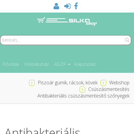
Főoldal
Webáruház
ÁSZF
Kapcsolat
Piszoár gumik, rácsok, kövek
Webshop
Csúszásmentesítés
Antibakteriális csúszásmentesítő szőnyegek
Antibakteriális