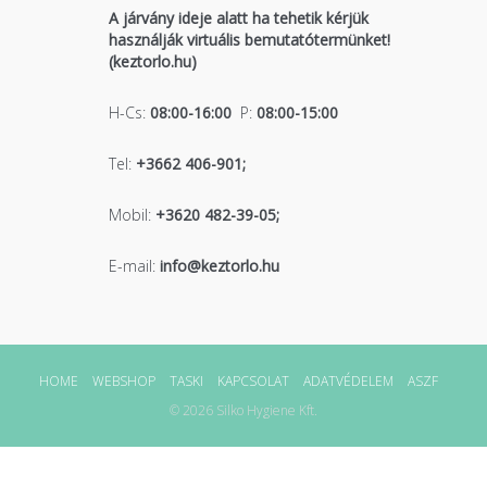
A járvány ideje alatt ha tehetik kérjük
használják virtuális bemutatótermünket!
(keztorlo.hu)
H-Cs:
08:00-16:00
P:
08:00-15:00
Tel:
+3662 406-901;
Mobil:
+3620 482-39-05;
E-mail:
info@keztorlo.hu
HOME
WEBSHOP
TASKI
KAPCSOLAT
ADATVÉDELEM
ASZF
© 2026 Silko Hygiene Kft.