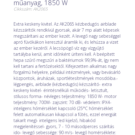
műanyag, 1850 W
Cikkszám: AK2065
Extra keskeny kivitel. Az AK2065 kézbedugós airblade
kézszárítók rendkívül gyorsak, akár 7 mp alatt képesek
megszárítani az ember kezét. A levegő nagy sebeséggel
apró fúvókákon keresztül áramlik ki, és lehúzza a vizet
az ember kezéről. A lecsöpögő víz egy vízgyűjtő
tartályba kerül, amit időnként üríteni kell. A beépített
hepa szűrő megszűri a baktériumok 99,9%-át, így nem
kell tartani a fertőzésektől. Kifejezetten alkalmas nagy
forgalmú helyekre, például intézmények, vagy bevásárló
központok, áruházak, sportlétesítmények mosdóiba.-
légpengés, airblade (kézbedugós) kézszárító- extra
keskeny kivitel- érintésnélküli működés- letisztult,
stílusos forma- névleges teljesítmény: 1850 W- motor
teljesítmény: 700W- zajszint: 70 dB- védelem: IPX4-
inteligens hőmérséklet kapcsoló (25°C hőmérséklet
felett automatikusan kikapcsol a fűtés, ezzel energiát
takarít meg)- inteligens led kijelző, hibakód
megjelenítéssel- gyors, 7 - 10 másodperces szárítás
ido- levegő sebessége: 90 m/s- levegő homérséklete: