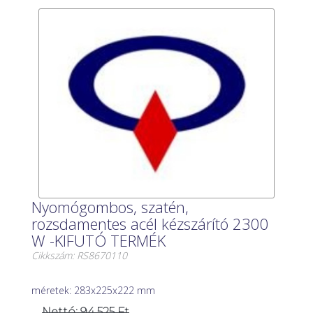
Nyomógombos, szatén,
rozsdamentes acél kézszárító 2300
W -KIFUTÓ TERMÉK
Cikkszám: RS8670110
méretek: 283x225x222 mm
Nettó: 94 525 Ft