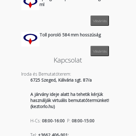
ml
Vásárlás
Toll poroló 584 mm hosszúság
Vásárlás
Kapcsolat
Iroda és Bemutatóterem:
6725 Szeged, Kálvária sgt. 87/a
A járvány ideje alatt ha tehetik kérjük
használják virtuális bemutatótermünket!
(keztorlo.hu)
H-Cs:
08:00-16:00
P:
08:00-15:00
Tel:
+3662 406-901;