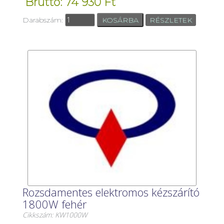
Bruttó: 74 930 Ft
Darabszám:
RÉSZLETEK
Rozsdamentes elektromos kézszárító
1800W fehér
Cikkszám: KW1000W