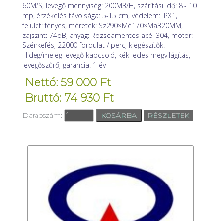
60M/S, levegő mennyiség: 200M3/H, szárítási idő: 8 - 10
mp, érzékelés távolsága: 5-15 cm, védelem: IPX1,
felület: fényes, méretek: Sz290×Mé170×Ma320MM,
zajszint: 74dB, anyag: Rozsdamentes acél 304, motor:
Szénkefés, 22000 fordulat / perc, kiegészítők:
Hideg/meleg levegő kapcsoló, kék ledes megvilágítás,
levegőszűrő, garancia: 1 év
Nettó: 59 000 Ft
Bruttó: 74 930 Ft
Darabszám:
RÉSZLETEK