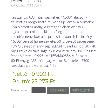
fehér 1650W
Cikkszám: KW1009W
Kézszárító, ABS műanyag, fehér, 1650W, alacsony
zajszint és megbízható működés jellemző a termékre.
Kiváló ár/érték arány, a kategóriájában az egyik
legolcsóbb a piacon. Kisebb forgalmú mosdókba,
közintézményekbe ajánljuk elsősorban. Teljesítmény:
1650W Levegő hőmérséklete: 50°C Levegő sebessége:
13M/S Levegő mennyiség: 90M3/H Szárítási idő: 30 - 40
mp Érzékelés távolsága: 5-15cm Védelem: IPX1 Felület:
fehér Méretek: Sz225×Mé165×Ma285MM Zajszint:
60dB Anyag: ABS műanyag Motor: Szénkefés, 2300
fordulat / perc Garancia: 1 év
Nettó: 19 900 Ft
Bruttó: 25 273 Ft
Darabszám:
RÉSZLETEK