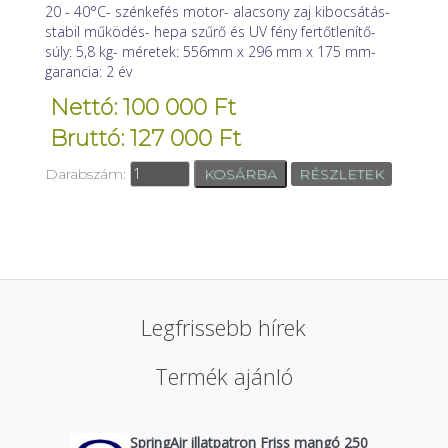
20 - 40°C- szénkefés motor- alacsony zaj kibocsátás-
stabil működés- hepa szűrő és UV fény fertőtlenítő-
súly: 5,8 kg- méretek: 556mm x 296 mm x 175 mm-
garancia: 2 év
Nettó: 100 000 Ft
Bruttó: 127 000 Ft
Darabszám:
RÉSZLETEK
Legfrissebb hírek
Termék ajánló
SpringAir illatpatron Friss mangó 250