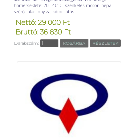
homérséklete: 20 - 40°C- szénkefés motor- hepa
szűrő- alacsony zaj kibocsátás
Nettó: 29 000 Ft
Bruttó: 36 830 Ft
Darabszám:
RÉSZLETEK