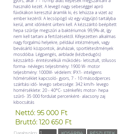
gyors, akár 7 - 10 mp alatt képesek megszárítani a
használó kezét. A levegő nagy sebeséggel apró
fúvókákon keresztül áramlik ki, és lehúzza a vizet az
ember kezéről. A lecsöpögő víz egy vízgyűjtő tartályba
kerül, amit időnként üríteni kell. A kézszárító beépített
hepa szűrője megszűri a baktériumok 99,9%-át, így
nem kell tartani a fertőzésektől. Kifejezetten alkalmas
nagy forgalmú helyekre, például intézmények, vagy
bevásárló központok, áruházak, sportlétesítmények
mosdóiba. Légpengés, airblade (kézbedugós)
kézszárító- érintésnélküli működés- letisztult, stílusos
forma- névleges teljesítmény: 1900 W- motor
teljesítmény: 1000W- védelem: IPX1- inteligens
hőmérséklet kapcsoló- gyors, 7 - 10 másodperces
szárítási idő- levego sebessége: 342 km/h- levego
homérséklete: 20 - 40°C- szénkefés motor- hepa
szűrő- 35 000 fordulat percenként- alacsony zaj
kibocsátás
Nettó: 95 000 Ft
Bruttó: 120 650 Ft
Darabszám:
RÉSZLETEK