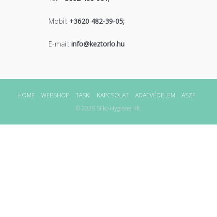
Mobil:
+3620 482-39-05;
E-mail:
info@keztorlo.hu
HOME
WEBSHOP
TASKI
KAPCSOLAT
ADATVÉDELEM
ASZF
© 2026 Silko Hygiene Kft.