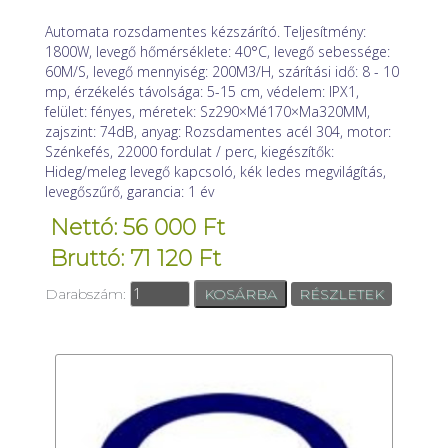
Automata rozsdamentes kézszárító. Teljesítmény:
1800W, levegő hőmérséklete: 40°C, levegő sebessége:
60M/S, levegő mennyiség: 200M3/H, szárítási idő: 8 - 10
mp, érzékelés távolsága: 5-15 cm, védelem: IPX1,
felület: fényes, méretek: Sz290×Mé170×Ma320MM,
zajszint: 74dB, anyag: Rozsdamentes acél 304, motor:
Szénkefés, 22000 fordulat / perc, kiegészítők:
Hideg/meleg levegő kapcsoló, kék ledes megvilágítás,
levegőszűrő, garancia: 1 év
Nettó: 56 000 Ft
Bruttó: 71 120 Ft
Darabszám:
RÉSZLETEK