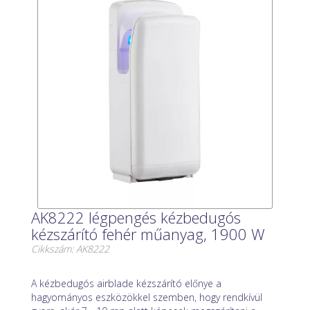
AK8222 légpengés kézbedugós
kézszárító fehér műanyag, 1900 W
Cikkszám: AK8222
A kézbedugós airblade kézszárító előnye a
hagyományos eszközökkel szemben, hogy rendkívül