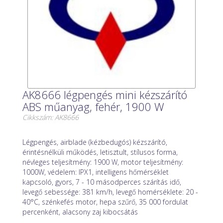
AK8666 légpengés mini kézszárító
ABS műanyag, fehér, 1900 W
Cikkszám: AK8666
Légpengés, airblade (kézbedugós) kézszárító,
érintésnélküli működés, letisztult, stílusos forma,
névleges teljesítmény: 1900 W, motor teljesítmény:
1000W, védelem: IPX1, intelligens hőmérséklet
kapcsoló, gyors, 7 - 10 másodperces szárítás idő,
levegő sebessége: 381 km/h, levegő homérséklete: 20 -
40°C, szénkefés motor, hepa szűrő, 35 000 fordulat
percenként, alacsony zaj kibocsátás