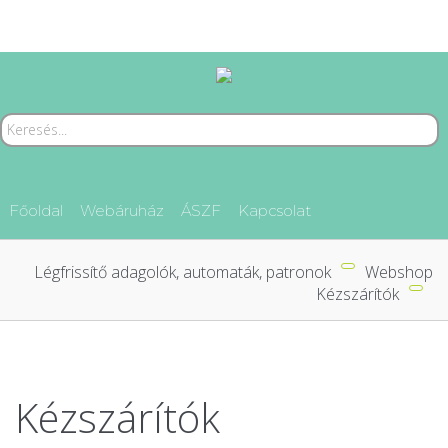
Főoldal
Webáruház
ÁSZF
Kapcsolat
Légfrissítő adagolók, automaták, patronok
Webshop
Kézszárítók
Kézszárítók