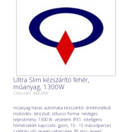
Ultra Slim kézszárító fehér,
műanyag, 1300W
Cikkszám: AK838W
műanyag házas automata kézszárító- érintésnélküli
működés- letisztult, stílusos forma- névleges
teljesítmény: 1300 W- védelem: IPX1- intelligens
hőmérséklet kapcsoló- gyors, 10 - 15 másodperces
szárítási idő- levegő sebessége: 85 m/s- levegő