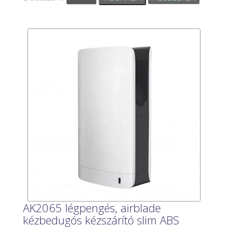
AK2065 légpengés, airblade
kézbedugós kézszárító slim ABS