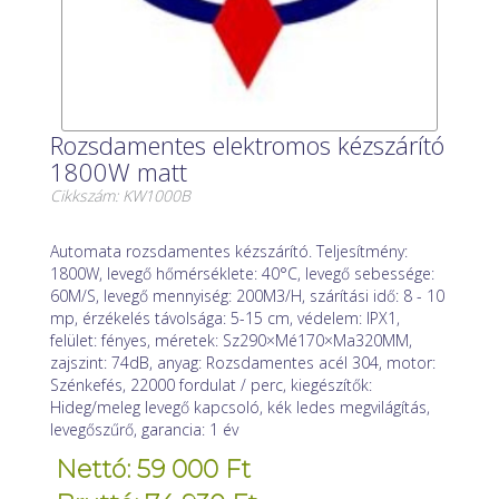
Rozsdamentes elektromos kézszárító
1800W matt
Cikkszám: KW1000B
Automata rozsdamentes kézszárító. Teljesítmény:
1800W, levegő hőmérséklete: 40°C, levegő sebessége:
60M/S, levegő mennyiség: 200M3/H, szárítási idő: 8 - 10
mp, érzékelés távolsága: 5-15 cm, védelem: IPX1,
felület: fényes, méretek: Sz290×Mé170×Ma320MM,
zajszint: 74dB, anyag: Rozsdamentes acél 304, motor:
Szénkefés, 22000 fordulat / perc, kiegészítők:
Hideg/meleg levegő kapcsoló, kék ledes megvilágítás,
levegőszűrő, garancia: 1 év
Nettó: 59 000 Ft