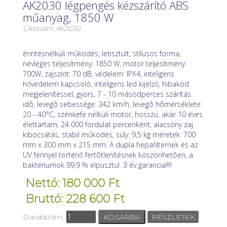
AK2030 légpengés kézszárító ABS
műanyag, 1850 W
Cikkszám: AK2030
érintésnélküli működés, letisztult, stílusos forma,
névleges teljesítmény: 1850 W, motor teljesítmény:
700W, zajszint: 70 dB, védelem: IPX4, inteligens
hővédelem kapcsoló, inteligens led kijelző, hibakód
megjelenítéssel, gyors, 7 - 10 másodperces szárítás
idõ, levegõ sebessége: 342 km/h, levegõ hõmérséklete:
20 - 40°C, szénkefe nélküli motor, hosszú, akár 10 éves
élettartam, 24 000 fordulat percenként, alacsony zaj
kibocsátás, stabil működés, súly: 9,5 kg méretek: 700
mm x 300 mm x 215 mm. A dupla hepafilternek és az
UV fénnyel történő fertõtlenítésnek köszönhetõen, a
baktériumok 99,9 % elpusztul. 3 év garancia!!!!
Nettó: 180 000 Ft
Bruttó: 228 600 Ft
Darabszám:
RÉSZLETEK