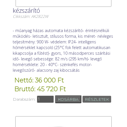
kézszárító
Cikkszám: AK2822W
- műanyag házas automata kézszárító- érintésnélküli
működés- letisztult, stílusos forma, kis méret- névleges
teljesítmény: 900 W- védelem: IP24- intelligens
hőmérséklet kapcsoló (25°C fok felett automatikusan
kikapcsolja a fűtést)- gyors, 10 másodperces szárítási
idő- levegő sebessége: 82 m/s (295 km/h)- levegő
homérséklete: 20 - 40°C- szénkefés motor-
levegőszűrő- alacsony zaj kibocsátás
Nettó: 36 000 Ft
Bruttó: 45 720 Ft
Darabszám:
RÉSZLETEK